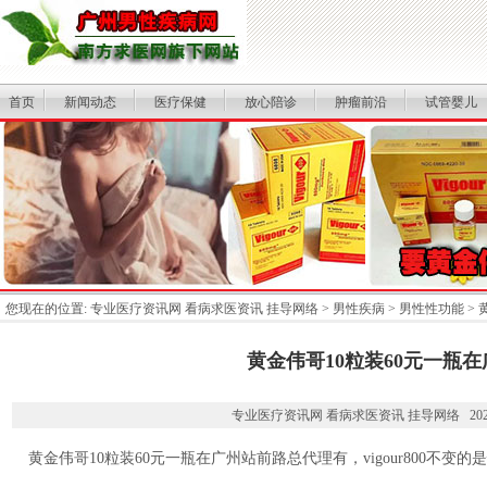
首页
新闻动态
医疗保健
放心陪诊
肿瘤前沿
试管婴儿
您现在的位置:
专业医疗资讯网 看病求医资讯 挂导网络
>
男性疾病
>
男性性功能
> 
黄金伟哥10粒装60元一瓶在广
专业医疗资讯网 看病求医资讯 挂导网络 2025-05
黄金伟哥10粒装60元一瓶在广州站前路总代理有，vigour800不变的