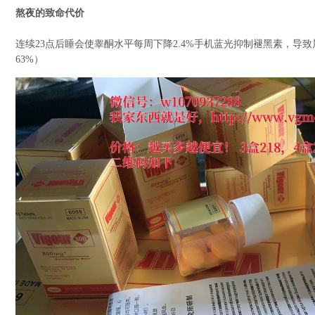
熬夜的致命代价
连续23点后睡会使睾酮水平每周下降2.4%手机蓝光抑制褪黑素，导
63%）