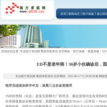
首页
新闻动态
医疗保健
放心陪
您现在的位置:
专业医疗资讯网 看病求医资讯 挂导网络
>
医疗保健
>
家庭保健
> E
ED不是老年病！30岁小伙确诊后，
专业医疗资讯网 看病求医资讯 挂导网络 2025-06-17 11:58:08 作者:网络
程序员连续加班半年后：凌晨三点在诊室痛哭
29岁的李阳（化名）是某互联网大厂程序员，最近发现与女友亲热时
任张国喜接诊后检查发现：其阴茎血流速度仅19cm/s（正常应＞30cm/s
震惊的是，该院2024年数据显示：ED患者中35岁以下占比从10年前的