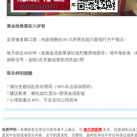
黄金抢救期在35岁前
血管修复窗口期：内皮细胞在30-35岁再生能力最强行为干预法：
每天快走40分钟（改善血流效果堪比低剂量西地那非）地中海饮食（核
就医信号：连续3次失败或晨勃消失超2周
医生特别提醒
? 偶尔失败别乱吃补肾药（90%非法添加西药）
? 建议检查：糖化血红蛋白+阴茎血流彩超
? 心理因素占40%，可先尝试心理咨询
免责声明：
本网所有文章仅代表作者个人观点，与
南方求医网
无关。其原创性以及
及其中全部或者部分内容、文字的真实性、完整性、及时性本站不作任何保证或承