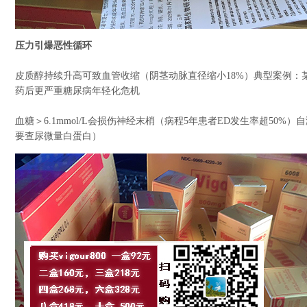
压力引爆恶性循环
皮质醇持续升高可致血管收缩（阴茎动脉直径缩小18%）典型案例：
药后更严重糖尿病年轻化危机
血糖＞6.1mmol/L会损伤神经末梢（病程5年患者ED发生率超50%
要查尿微量白蛋白）