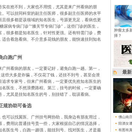
号实在抢不到，大家也不用慌，尤其是来广州看病的朋
生。可以挂同科室的副主任医师，很多副主任医师的水平
而且很多都是该领域的知名医生，号源更充足，看病也更
糖尿病专病门诊”“膝关节专病门诊”，这些门诊的医生，
肿瘤太多
富，很多都是知名医生，针对性更强。还有特需门诊，费
择？
，适合着急看病、不介意多花钱的朋友，能快速挂到知名
免白跑广州
来广州看病的朋友，一定要记好，避免白跑一趟。第一，
最新
”，这些大多是诈骗，不仅花了钱，还挂不到号，甚至会泄
目追求专家号，但来广州看病，一定要优先抢知名医生的
知名医生，不然浪费路程。第三，挂号的时候，一定要确
号，尤其是挂知名医生的号，别挂错了，耽误看病。
正规协助可备选
，也可以找翼医、广州挂号网协助，我身边有朋友用过，
佛山南
源，费用比普通挂号贵一些，大家根据自己的情况选择，
陪酒女
知名医生号，白跑一趟强，能挂到号、找对医生，才是最
有图有真