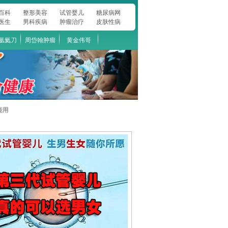
百科
整形美容
试管婴儿
糖尿病网
医生
男科疾病
肿瘤治疗
皮肤性病
氩氦刀
周岱翰肿瘤
黄金伟哥
能用