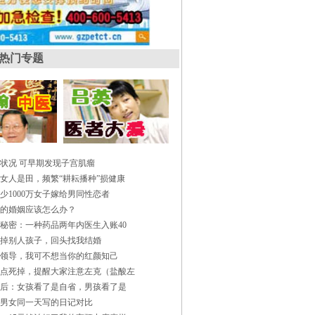
热门专题
状况 可早期发现子宫肌瘤
女人是田，频繁“耕耘播种”损健康
少1000万女子嫁给男同性恋者
的婚姻应该怎么办？
秘密：一种药品两年内医生入账40
掉别人孩子，回头找我结婚
领导，我可不想当你的红颜知己
点死掉，提醒大家注意左克（盐酸左
0后：女孩看了是自省，男孩看了是
男女同一天写的日记对比