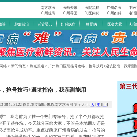
南方求医
医药资讯
医院黑榜
广州名医
中医
广州挂号
广州导医
问医问药
广州妇科
电话
陪诊
肿瘤前沿
试管婴儿
妇科疾病
糖尿病
医者大爱
肉瘤
导网络
>
新闻动态
>
热点报道
> 广州热门医院挂号攻略，抢号技巧+避坑指南，我亲测
，抢号技巧+避坑指南，我亲测能用
30 12:31:22 作者:本文编辑 来源:南方求医网 文字大小:[
大
][
中
][
小
]
求”，我之前为了挂一个热门专家号，抢了半个月都没抢
避开了很多坑，今天就分享给大家，不管是本地朋友还是
家提高抢号成功率。重点提醒来广州看病的朋友：抢号的
远，挂个普通医生的号，不如在家门口看，浪费时间和路