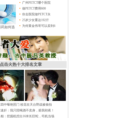
广州PETCT哪个医院
做PETCT费用600
你去医院做PETCT永
25岁少女重达192斤
为何黄金伟哥可以卖到6
新药如何选
点击火热十大排名文章
庄四中曝艳照门 校花在天台野战被偷拍
遭迷奸：我只陪喝酒不卖身，赔我初夜！
相：挖掘机挖出16米长巨蛇，司机当场