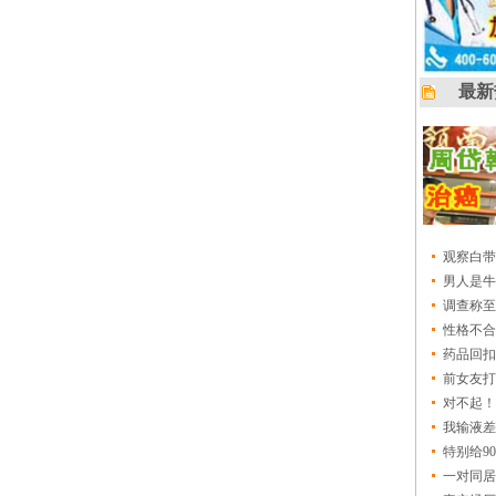
最新
观察白带
男人是牛
调查称至
性格不合
药品回扣
前女友打
对不起！
我输液差
特别给9
一对同居