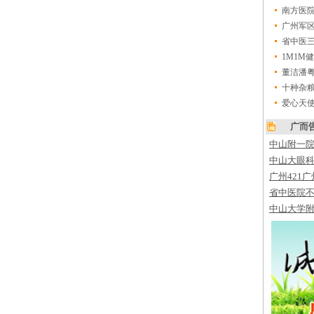
南方医
广州军区
省中医三
1M1M
董洁潘
十种杂
爱心天
广而
中山附一
中山大眼
广州421
省中医院
中山大学