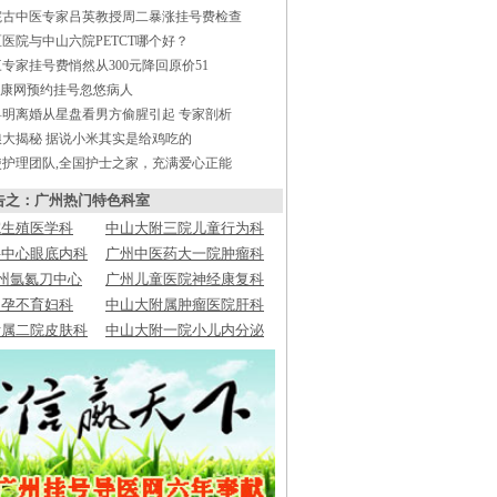
院古中医专家吕英教授周二暴涨挂号费检查
医院与中山六院PETCT哪个好？
专家挂号费悄然从300元降回原价51
健康网预约挂号忽悠病人
粤明离婚从星盘看男方偷腥引起 专家剖析
粮大揭秘 据说小米其实是给鸡吃的
使护理团队,全国护士之家，充满爱心正能
告之：广州热门特色科室
院生殖医学科
中山大附三院儿童行为科
科中心眼底内科
广州中医药大一院肿瘤科
广州氩氦刀中心
广州儿童医院神经康复科
不孕不育妇科
中山大附属肿瘤医院肝科
附属二院皮肤科
中山大附一院
小儿内分泌