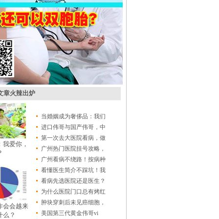
文章火辣出炉
当婚姻成为奢侈品：我们
进口伟哥与国产伟哥，中
第一次去大医院看病，做
：我爱你，
广州热门医院挂号攻略，
？
广州看病不绕路！按病种
看懂医生简介不踩坑！我
看病先选医院还是医生？
为什么医院门口总有烤红
肿块穿刺后未见癌细胞，
咋会会越来
美国第三代黄金伟哥vi
什么？