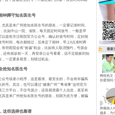
闹钟蹲守知名医生号
，尤其是来广州抢知名医生号的朋友，一定要记准时间。
号，比如中山一院、省医，每天固定时间放号，一般是早
家可以提前关注医院官方公众号，确认好放号时间，定好闹
放号时间，每次都错过，后来定了闹钟，早上8点准时蹲
有些医院会有“捡漏”机会，比如有人取消预约，号源会
最新
时，还有就诊前一天，再登录公众号看看，说不定能捡到知
友，一定要多留意，别错过机会。
全抢知名医生号
网络热文
公众号或者小程序，这是最准、最安全的，不会有诈骗风
你爱我吗
的号。其次，也可以通过“健康广州”“粤省事”这些官方
第三方平台，不仅号源少，还容易泄露个人信息，甚至有
尤其是来广州抢知名医生号的朋友，别因为贪方便，被骗
肿瘤病人
，这些选择也靠谱
越多，为