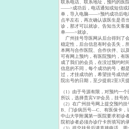
联系电话、联系地址，预约的医院
——>成功后，电话通知或短信或
单，导入电脑——>预约成功后电
点半左右，再次确认该医生是否
诊，那才可以就诊。告知当天客服
单——>就诊。
广州挂号导医网从后台得到了会
稳定性，后台信息有时会丢失，
本网与合作医院、合作伙伴、以
可有网上预约，有医院预约，有
成了我们的会员，在没过预约时间
信息的不同，每个成功的号，都
过，才挂成功的，希望挂号成功
院出号的日期，至少提前2至3天
（1）由于号源有限，对预约一个医
所以，选择贵宾VIP会员，挂号的
（2）在广州挂号网上提交预约挂
B、门诊病历号—C、有医保卡，
中山大学附属第一医院要求初诊
院初诊者必须办诊疗卡所填写的
（3）提交挂号后请直接电话，周一至