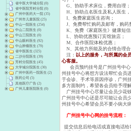
省中医大学城分院 (0)
G、协助手术床位，费用自理；
省中医院芳村分院 (0)
H、协助点名医生及私人医生，
广州中医药大一院 (35)
I、免费家庭医生咨询；
广州市儿童医院 (25)
J、免费帮忙购药及邮寄，购药
中山一院医生 (254)
中山二院医生 (0)
K、免费《家庭医生》健康短信
中山三院医生 (0)
L、协助优惠预订宾馆旅店；
中山眼科医生 (92)
M、合作医院体检优惠；
中山肿瘤医生 (79)
N、其他力所能及的合情合理合
省中医医生 (325)
注：
以上的服务，与所属的会
二沙分院医生 (39)
心客服。
芳村分院医生 (45)
会员预约挂号是广州挂号中心
大学城分院医生 (30)
广州中医药一院医生 (2)
州挂号中心将想方设法帮忙会员
医药公司 (5)
于会诊、手术等原因停诊，广州挂
其他医疗广告 (2)
多方面制约，希望各会员给予理
广州儿童医院医生 (0)
广州挂号中心尽量让会员少花钱
广州挂号中心还是尽可能让会员
州挂号中心希望会员不要小病大
广州挂号中心网的挂号流程：
提交信息后给电话或直接电话给客