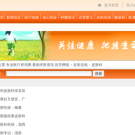
设为首页
加入
页
新闻动态
医疗保健
放心陪诊
肿瘤前沿
试管婴儿
妇科疾病
糖尿病
医
置:
专业医疗资讯网 看病求医资讯 挂导网络
>
名医在线
>
皮肤科
:
州皮肤科排名前
果好又便宜，广
肤性病：梅毒
斑狼疮看皮肤科
肤科疾病，选西
病专治：湿疹、