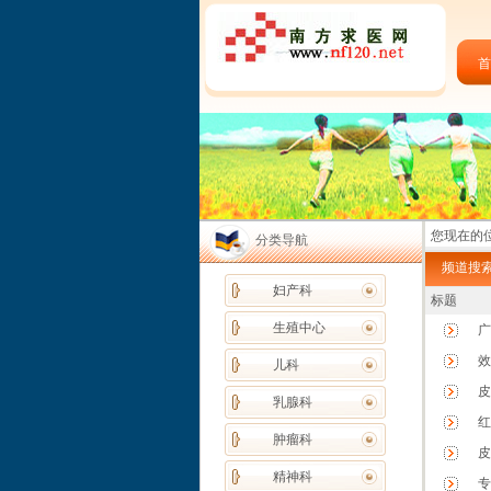
首
您现在的位
分类导航
频道搜索
妇产科
标题
生殖中心
广
效
儿科
皮
乳腺科
红
肿瘤科
皮
精神科
专