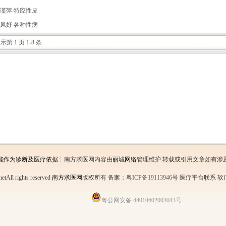
谨萍 特应性皮
凤好 各种性病
示第 1 页 1-8 条
能作为诊断及医疗依据
┊南方求医网内容由
丽城网络
管理维护 转载或引用文章如有涉
etAll rights reserved
南方求医网
版权所有
备案：
粤ICP备19113946号
医疗平台联系 软广链
粤公网安备 44010602003043号