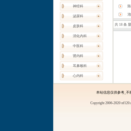
神经科
陈
池
泌尿科
共 18 条 显
皮肤科
消化内科
中医科
肾内科
耳鼻喉科
心内科
本站信息仅供参考_不
Copyright 2006-2020 nf120.n