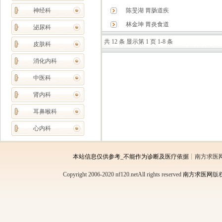
神经科
陈旻湖 胃肠道疾
林金坤 胃炎食道
泌尿科
共 12 条 显示第 1 页 1-8 条
皮肤科
消化内科
中医科
肾内科
耳鼻喉科
心内科
本站信息仅供参考_不能作为诊断及医疗依据
┊南方求医
Copyright 2006-2020 nf120.netAll rights reserved
南方求医网
版