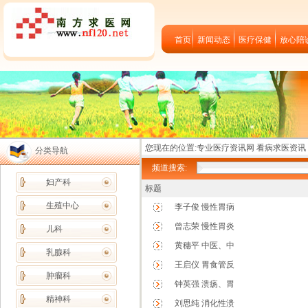
首页
新闻动态
医疗保健
放心陪
您现在的位置:
专业医疗资讯网 看病求医资讯
分类导航
频道搜索:
妇产科
标题
生殖中心
李子俊 慢性胃病
曾志荣 慢性胃炎
儿科
黄穗平 中医、中
乳腺科
王启仪 胃食管反
肿瘤科
钟英强 溃疡、胃
精神科
刘思纯 消化性溃