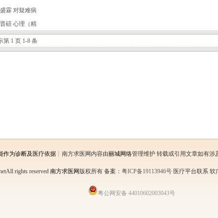
盛霖 对疑难病
晋碚 心理（精
第 1 页 1-8 条
能作为诊断及医疗依据
┊南方求医网内容由
丽城网络
管理维护 转载或引用文章如有涉
etAll rights reserved
南方求医网
版权所有
备案：
粤ICP备19113946号
医疗平台联系 软广链
粤公网安备 44010602003043号