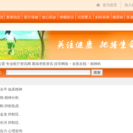
设为首页
加入
页
新闻动态
医疗保健
放心陪诊
肿瘤前沿
试管婴儿
妇科疾病
糖尿病
医
置:
专业医疗资讯网 看病求医资讯 挂导网络
>
名医在线
>
精神科
:
永平 临床精神
艳 精神分析、
刚 抑郁焦虑、
金龙 抑郁症、
长河 抑郁症、
自力 心理咨询