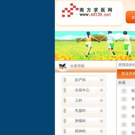
首
您现在的位
分类导航
频道搜索
妇产科
标题
生殖中心
陈
李
儿科
李
乳腺科
余
肿瘤科
范
精神科
韩