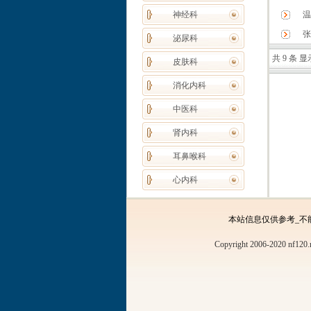
神经科
温
张
泌尿科
共 9 条 显示
皮肤科
消化内科
中医科
肾内科
耳鼻喉科
心内科
本站信息仅供参考_不
Copyright 2006-2020 nf120.n