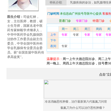
特长介绍:
乳腺疾病的诊治，如乳腺增生
门诊时间
本信息由广州挂号导医中心提供
客服热线
医生介绍：
司徒红林，
普通门诊
专家门诊
特需门诊
女，主任医师，教授，硕
士生导师，国家名老中医
周一
周二
周三
周四
周
药专家林毅学术继承人，
中华中医药学会乳腺病防
上午
专家
专家
专家
专家
专
治协作工作委员会副主任
下午
委员，中华全国中医外科
夜间
专家
学会乳腺病专业委员会委
员。获“全国首届中医药传
承高徒奖”。
温馨提示：
周一上午大德总院出诊、周二上午
周一晚上、周四上午大德总院出诊，挂号费30
点击"
冷冻消融恶性肿瘤，治疗最新第六代氩氦刀问世
氩氦刀为什么可以治疗恶性肿瘤？