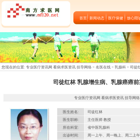
首页
新闻动态
医疗保健
放心陪
您现在的位置:
专业医疗资讯网 看病求医资讯 挂导网络
>
名医在线
>
乳腺科
> 司
司徒红林 乳腺增生病、乳腺癌癌前
专业医疗资讯网 看病求医资讯 挂导网络 2012-
医生姓名:
司徒红林
医生职称:
主任医师 教授
所在科室:
省中医乳腺科
出诊时间:
周一上午、周一晚上、周二上午