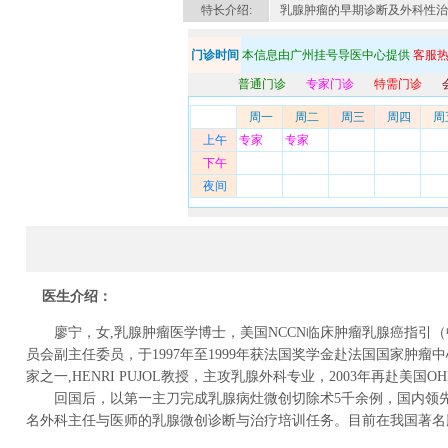
特长介绍:
乳腺肿瘤的早期诊断及外科性治疗
门诊时间
本信息由广州挂号导医中心提供
客服热线
普通门诊
专家门诊
特需门诊
周一
周二
周三
周四
周
上午
专家
专家
下午
夜间
医生介绍：
廖宁，女,
乳腺肿瘤
医学博士，美国NCCN临床
肿瘤
乳腺癌
指引（
员会副主任委员，于1997年至1999年获法国奖学金赴法国国家
家之一,HENRI PUJOL教授，主攻
乳腺外科
专业，2003年再赴美国OH
回国后，以第一主刀完成乳腺病灶微创切除术5千余例，国内领先
名外科主任与医师的乳腺微创诊断与治疗培训任务。目前在我国著名