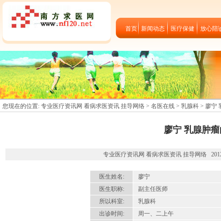
首页
新闻动态
医疗保健
放心陪
您现在的位置:
专业医疗资讯网 看病求医资讯 挂导网络
>
名医在线
>
乳腺科
> 廖宁
廖宁 乳腺肿
专业医疗资讯网 看病求医资讯 挂导网络 2012-09-24 
医生姓名:
廖宁
医生职称:
副主任医师
所以科室:
乳腺科
出诊时间:
周一、二上午