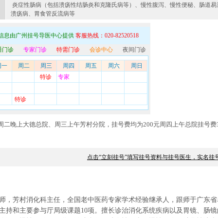
炎症性肠病（包括溃疡性结肠炎和克隆氏病等）、慢性腹泻、慢性便秘、肠道易
溃疡病、胃食管反流病等
信息由广州挂号导医中心提供
客服热线：020-82520518
通门诊
专家门诊
特需门诊
会诊中心
夜间门诊
周一
周二
周三
周四
周五
周六
周日
特诊
专家
特诊
周二晚上大德总院、周三上午芳村分院，挂号费均为200元周四上午总院挂号费
点击“立刻挂号”填写挂号资料与挂号医生，实名挂
师，芳村消化科主任，全国老中医药专家学术经验继承人，跟师于广东省
主持和主要参与厅局级课题10项。擅长诊治消化系统疾病以及胃镜、肠