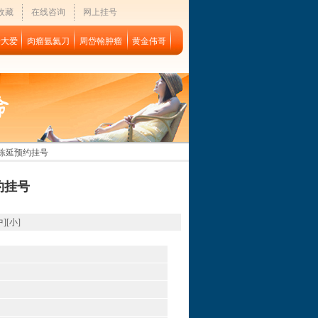
收藏
在线咨询
网上挂号
者大爱
肉瘤氩氦刀
周岱翰肿瘤
黄金伟哥
 陈延预约挂号
约挂号
中
][
小
]