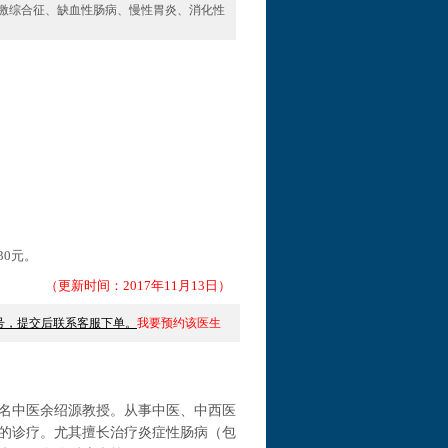
激综合征、缺血性肠病、慢性胃炎、消化性
30元。
（更新时间：2017年11月13日）
号，提交后联系客服下单。
我要预约该医生
名中医余绍源教授。从事中医、中西医
镜的诊疗。尤其擅长治疗炎症性肠病（包