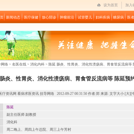
设为首页
加入
页
新闻动态
医疗保健
放心陪诊
肿瘤前沿
试管婴儿
妇科疾病
糖尿病
医
导网络
>
名医在线
>
消化内科
> 陈延 肠炎、性胃炎、消化性溃疡病、胃食管反流病等
 肠炎、性胃炎、消化性溃疡病、胃食管反流病等 陈延预
疗资讯网 看病求医资讯 挂导网络 2012-09-27 00:31:50 作者:郑 来源: 文字大小:[
大
][
陈延
副主任医师 副教授
消化科
周二晚上、周四上午总院、周三上午芳村