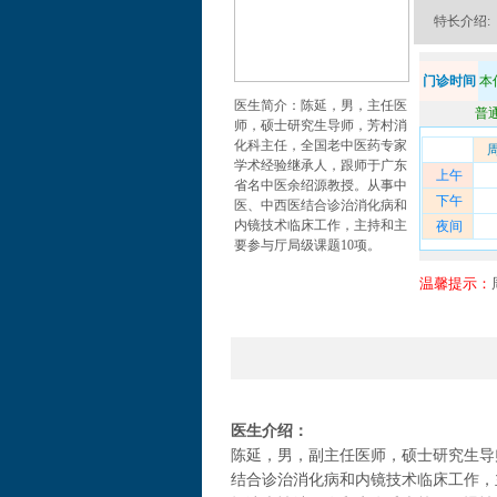
特长介绍:
门诊时间
本
医生简介：陈延，男，主任医
普
师，硕士研究生导师，芳村消
化科主任，全国老中医药专家
学术经验继承人，跟师于广东
上午
省名中医余绍源教授。从事中
下午
医、中西医结合诊治消化病和
内镜技术临床工作，主持和主
夜间
要参与厅局级课题10项。
温馨提示：
医生介绍：
陈延，男，副主任医师，硕士研究生导
结合诊治消化病和内镜技术临床工作，