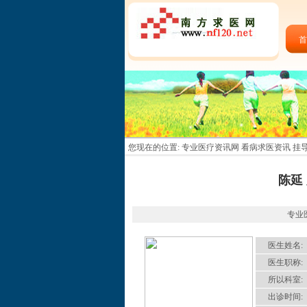
首
您现在的位置:
专业医疗资讯网 看病求医资讯 挂
陈延
专业医
医生姓名:
医生职称:
所以科室:
出诊时间: