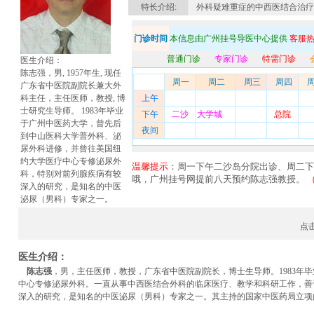
特长介绍:
外科疑难重症的中西医结合治疗
门诊时间
本信息由广州挂号导医中心提供
客服热线
普通门诊
专家门诊
特需门诊
医生介绍：
陈志强，男, 1957年生, 现任
周一
周二
周三
周四
周
广东省中医院副院长兼大外
科主任，主任医师，教授, 博
上午
士研究生导师。 1983年毕业
下午
二沙
大学城
总院
于广州中医药大学，曾先后
夜间
到中山医科大学普外科、泌
尿外科进修，并曾往美国纽
约大学医疗中心专修泌尿外
温馨提示
：周一下午二沙岛分院出诊、周二下
科，特别对前列腺疾病有较
哦，广州挂号网提前八天预约陈志强教授。
深入的研究，是知名的中医
泌尿（男科）专家之一。
点
医生介绍：
陈志强
，男，主任医师，教授，
广东省中医院
副院长，博士生导师。1983
中心专修泌尿外科。一直从事中西医结合外科的临床医疗、教学和科研工作，善
深入的研究，是知名的中医泌尿（男科）专家之一。其主持的国家中医药局立项