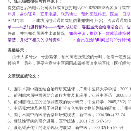
4、陈志强教授挂号程序以下：
提交信息后给电话公司客服或直接打电话020-82520518给客服（
年月，身份证号、联系电话、联系地址、预约医院科室、医生、日期
ATM存款——> 成功后电话通知或短信通知或网上QQ、洽谈通通知
单——>提前进行预约——>预约成功后，客服当天会给电话会员，
停诊，并告知会员医生出诊情况，
如果停诊，推到下一次就诊或换时
清楚，并记下相关的取号资料
）——>
会员在预约时间提前20分钟
温馨提示：
由于人多号少，号源紧张，预约陈志强教授的号时，记着一定要提
授的号，另外，更要注意省中医周围或四楼候诊室的医托（医托经常
文章观点或论文：
1、围手术期中西医结合治疗研究述评，广州中医药大学学报，2009,1:7
2、前列腺术后中西医结合诊疗方案及其应用，江苏中医药，2008,8:32
3、前列腺增生症的证候调查表的设计研究，中医药学，2005,23(2):2
4、中药莪术油及鸦胆子油经血管介入实验动物前列腺的研究，广州中医药大
5、围手术期中西医结合临床研究现状，新中医，2004,36(4):72-7
6、梗阻性肾病的研究进展，医学综述，2001,7(9):547-549
7、液迟缓液化症的论治现状与展望，新中医，2000,32(10):57-59