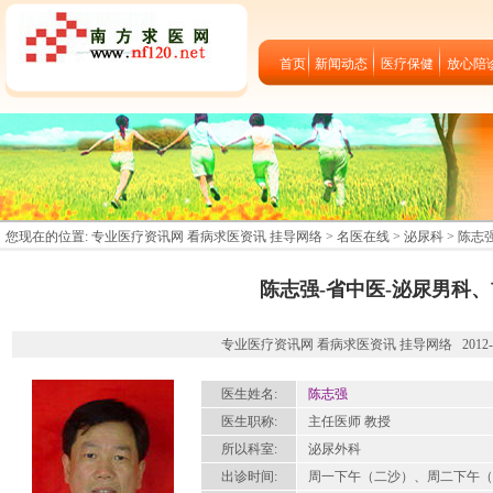
首页
新闻动态
医疗保健
放心陪
您现在的位置:
专业医疗资讯网 看病求医资讯 挂导网络
>
名医在线
>
泌尿科
> 陈志
陈志强-省中医-泌尿男科
专业医疗资讯网 看病求医资讯 挂导网络 2012-09-
医生姓名:
陈志强
医生职称:
主任医师 教授
所以科室:
泌尿外科
出诊时间:
周一下午（二沙）、周二下午（