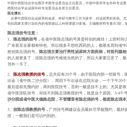
中国中西医结合学会围手术期专业委员会主任委员，中国中医药学会外科专业委
西医结合学会
泌尿外科
专业委员会名誉主任委员。
医生擅长：
从事中西医结合泌尿
男科
临床、科研与教学工作30多年，对泌尿男科
疾病
、尤
包括国家支撑计划在内的省部级以上科研课题10多项。主编教材和专著共5部，
陈志强挂号注意：
1、
陈志强的挂号，
在省中医陈志强的号算是特别的难挂！上班时间
广东甚至全家都有特色。所以很多不想吃西药的人，都慕名而到省中
抢挂陈志强的号。
陈志强主要治疗男性泌尿科方面疾病，对前列腺相
的人就更多了，挂陈志强的号难就当然的了，所以大家要注意了，最
另外一天了。
2、
陈志强教授的挂号
，
总共应有20个号，由于医院内部一些留号，
出诊（省中医二沙分院），周四下午出诊在总院出诊，一个下午20个
最后提前先预约好，再到医院挂号，否则一般是挂不上的。尤其是珠
省中医排队挂号，却挂不到陈志强教授的号，就是这个原因。3-4个
沙分院或省中医大德路总院，不管哪里有陈志强的号，都是陈志强本
3、
挂陈志强教授的号，
广州挂号网建议会员最好尽早能预约，最好
排，一般我们是可以约到的。