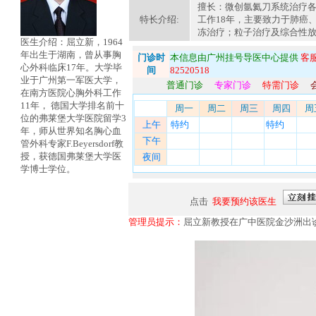
擅长：微创氩氦刀系统治疗
特长介绍:
工作18年，主要致力于肺癌
冻治疗；粒子治疗及综合性
医生介绍：屈立新，1964
年出生于湖南，曾从事胸
门诊时
本信息由广州挂号导医中心提供
客服
心外科临床17年。大学毕
间
82520518
业于广州第一军医大学，
普通门诊
专家门诊
特需门诊
在南方医院心胸外科工作
11年， 德国大学排名前十
周一
周二
周三
周四
周
位的弗莱堡大学医院留学3
上午
特约
特约
年，师从世界知名胸心血
下午
管外科专家F.Beyersdorf教
授，获德国弗莱堡大学医
夜间
学博士学位。
点击
我要预约该医生
管理员提示：
屈立新教授在广中医院金沙洲出