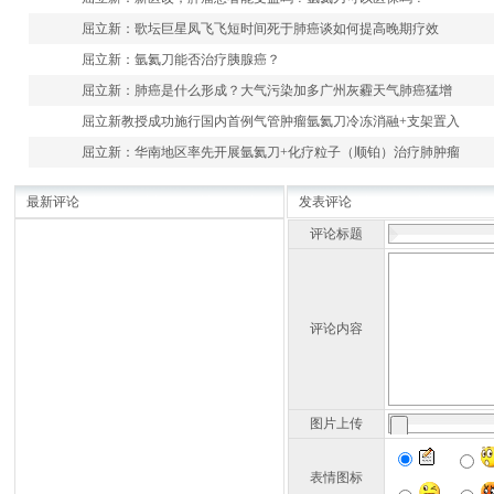
屈立新：歌坛巨星凤飞飞短时间死于肺癌谈如何提高晚期疗效
屈立新：氩氦刀能否治疗胰腺癌？
屈立新：肺癌是什么形成？大气污染加多广州灰霾天气肺癌猛增
屈立新教授成功施行国内首例气管肿瘤氩氦刀冷冻消融+支架置入
屈立新：华南地区率先开展氩氦刀+化疗粒子（顺铂）治疗肺肿瘤
最新评论
发表评论
评论标题
评论内容
图片上传
表情图标