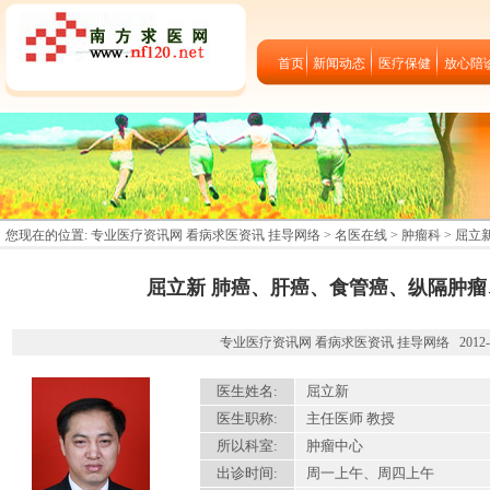
首页
新闻动态
医疗保健
放心陪
您现在的位置:
专业医疗资讯网 看病求医资讯 挂导网络
>
名医在线
>
肿瘤科
> 屈
屈立新 肺癌、肝癌、食管癌、纵隔肿瘤
专业医疗资讯网 看病求医资讯 挂导网络 2012-09-
医生姓名:
屈立新
医生职称:
主任医师 教授
所以科室:
肿瘤中心
出诊时间:
周一上午、周四上午