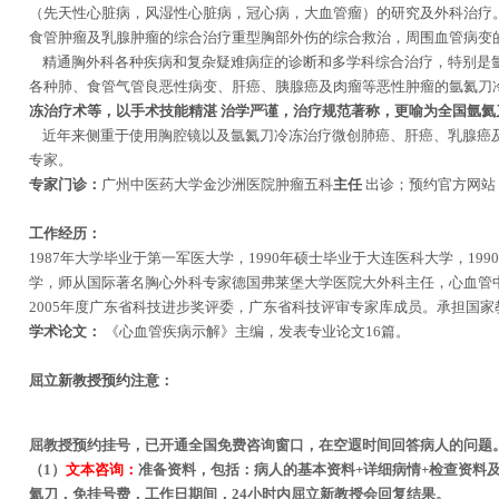
（先天性心脏病，风湿性心脏病，冠心病，大血管瘤）的研究及外科治疗
食管肿瘤及乳腺肿瘤的综合治疗重型胸部外伤的综合救治，周围血管病变
精通胸外科各种疾病和复杂疑难病症的诊断和多学科综合治疗，特别是氩
各种肺、食管气管良恶性病变、肝癌、胰腺癌及肉瘤等恶性肿瘤的氩氦刀
冻治疗术等，以手术技能精湛 治学严谨，治疗规范著称，更喻为全国氩氦
近年来侧重于使用胸腔镜以及氩氦刀冷冻治疗微创肺癌、肝癌、乳腺癌及
专家。
专家门诊：
广州中医药大学金沙洲医院肿瘤五科
主任
出诊；预约官方网站
工作经历：
1987年大学毕业于第一军医大学，1990年硕士毕业于大连医科大学，1990
学，师从国际著名胸心外科专家德国弗莱堡大学医院大外科主任，心血管中心主任
2005年度广东省科技进步奖评委，广东省科技评审专家库成员。承担国
学术论文：
《心血管疾病示解》主编，发表专业论文16篇。
屈立新教授预约注意：
屈教授预约挂号，已开通全国免费咨询窗口，在空遐时间回答病人的问题
（1）
文本咨询：
准备资料，包括：病人的基本资料+详细病情+检查资料及CT
氦刀，免挂号费，工作日期间，24小时内屈立新教授会回复结果。