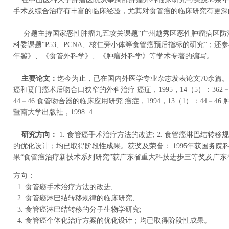
手术及综合治疗有丰富的临床经验，尤其对食管癌的临床研究有更深的造诣。
分题主持国家恶性肿瘤九五攻关课题“广州越秀区恶性肿瘤病区防治
科委课题“P53、PCNA、核仁旁小体等食管癌预后指标的研究”；
年鉴》、《食管外科学》、《肿瘤外科学》等学术专著的编写。
主要论文：
迄今为止，已在国内外医学专业杂志发表论文70余篇。食管
癌和贲门癌术后吻合口狭窄的外科治疗 癌症，1995，14（5）：362
44－46 食管吻合器的临床应用研究 癌症，1994，13（1）：44－
暨南大学出版社，1998. 4
研究方向：
1. 食管癌手术治疗方法的改进; 2. 食管癌淋巴结转移
的优化设计；均已取得阶段性成果。获奖及荣誉： 1995年获国务院科技
果“食管癌治疗新技术系列研究”获广东省重大科技进步三等奖及广
方向：
1. 食管癌手术治疗方法的改进;
2. 食管癌淋巴结转移规律的临床研究;
3. 食管癌淋巴结转移的分子生物学研究;
4. 食管癌个体化治疗方案的优化设计；均已取得阶段性成果。