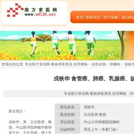
首页
新闻动态
医疗保健
放心陪
您现在的位置:
专业医疗资讯网 看病求医资讯 挂导网络
>
名医在线
>
肿瘤科
> 戎铁
戎铁华 食管癌、肺癌、乳腺癌、
专业医疗资讯网 看病求医资讯 挂导网络 2012-09
医生姓名:
戎铁华
医生简介：
医生职称:
主任医师 教授
戎铁华，男，主任医师，教
所以科室:
中山大学肿瘤医院胸科
授，中山医学院肿瘤学教研
出诊时间:
周五上午（专家门诊）
室主任，主任导师，博士生