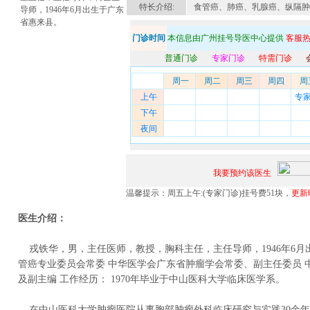
特长介绍:
食管癌、肺癌、乳腺癌、纵隔肿
导师，1946年6月出生于广东
省惠来县。
门诊时间
本信息由广州挂号导医中心提供
客服热线
普通门诊
专家门诊
特需门诊
周一
周二
周三
周四
周
上午
专
下午
夜间
我要预约该医生
温馨提示：周五上午:(专家门诊)挂号费51块，
更新时
医生介绍：
戎铁华，男，主任医师，教授，胸科主任，主任导师，1946年6月
管癌专业委员会常委 中华医学会广东省肿瘤学会常委、副主任委员 
及副主编 工作经历： 1970年毕业于中山医科大学临床医学系。
在中山医科大学肿瘤
医院
从事胸部
肿瘤外科
临床研究与实践30余