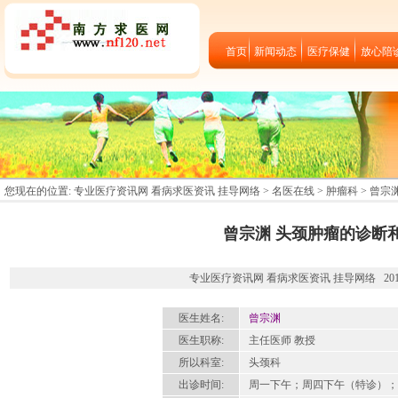
首页
新闻动态
医疗保健
放心陪
您现在的位置:
专业医疗资讯网 看病求医资讯 挂导网络
>
名医在线
>
肿瘤科
> 曾宗
曾宗渊 头颈肿瘤的诊断
专业医疗资讯网 看病求医资讯 挂导网络 2012-09
医生姓名:
曾宗渊
医生职称:
主任医师 教授
所以科室:
头颈科
出诊时间:
周一下午；周四下午（特诊）；