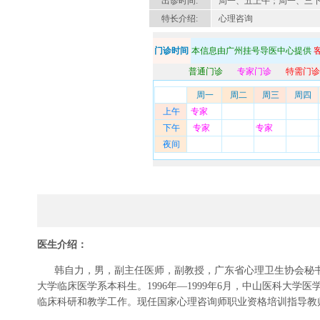
出诊时间:
周一、五上午；周一、三
特长介绍:
心理咨询
门诊时间
本信息由广州挂号导医中心提供
客
普通门诊
专家门诊
特需门诊
周一
周二
周三
周四
上午
专家
下午
专家
专家
夜间
医生介绍：
韩自力，男，副主任医师，副教授，广东省心理卫生协会秘书长，
大学临床医学系本科生。1996年—1999年6月，中山医科大学
临床科研和教学工作。现任国家
心理咨询
师职业资格培训指导教