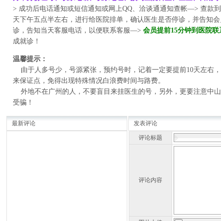
>
成功后电话通知或短信通知或网上
QQ
、洽谈通通知查帐
—>
查款到
天下午五点半左右，进行给医院排单，确认医生是否停诊，并告知会
诊，告知当天客服电话，以便联系客服
—>
会员提前
15
分钟到医院联
成就诊！
温馨提示：
由于人多号少，号源紧张，预约号时，记着一定要提前
10
天左右，
来保证点，免得出现特殊情况白浪费时间与路费。
外地不在广州的人，不要盲目来挂医生的号，另外，更要注意中山
受骗！
最新评论
发表评论
评论标题
评论内容