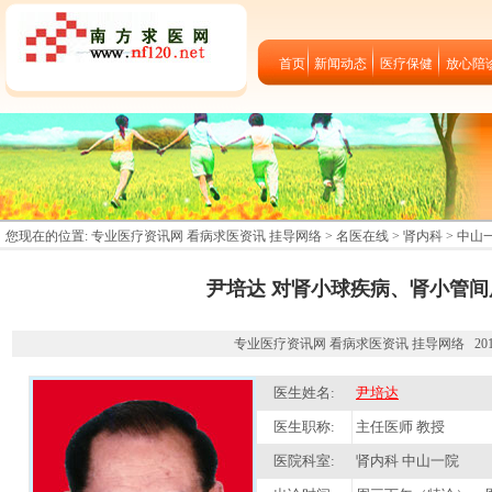
首页
新闻动态
医疗保健
放心陪
您现在的位置:
专业医疗资讯网 看病求医资讯 挂导网络
>
名医在线
>
肾内科
>
中山
尹培达 对肾小球疾病、肾小管间
专业医疗资讯网 看病求医资讯 挂导网络 2012-09
医生姓名:
尹培达
医生职称:
主任医师 教授
医院科室:
肾内科 中山一院