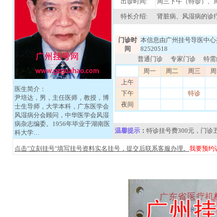
出诊时间:
周三下午（特诊）、
特长介绍:
肾脏病、风湿病的诊
门诊时
本信息由广州挂号导医中心提
间
82520518
普通门诊
专家门诊
特需
周一
周二
周三
周
上午
医生简介：
下午
特诊
尹培达，男，主任医师，教授，博
夜间
士生导师，大学本科，广东医学会
风湿病分会顾问，中华医学会风湿
病杂志编委。1956年毕业于湖南医
温馨提示
：
特诊挂号费300元，门
科大学…
点击"立刻挂号"填写挂号资料实名挂号，提交后联系客服办理。
我要预约