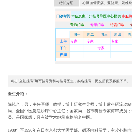
特长介绍:
心脑血管疾病、亚健康、疑难杂
门诊时间
本信息由广州挂号导医中心提供
客服热线
普通门诊
专家门诊
特需门诊
周一
周二
周三
周四
周
上午
专家
专家
专家
下午
专家
夜间
点击“立刻挂号”填写挂号资料与挂号医生，实名挂号，提交后联系客服下单。
医生介绍：
陈镜合，男，主任医师，教授，博士研究生导师，博士后科研流动站
局、全国中医急症诊疗中心主任；国家局、省市科技专家评审成员；
员、是国家级，具有被学术继承资格的名中医。
1988年至1990年在日本京都大学医学部、循环内科留学，主攻心脏