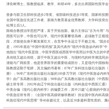
津良树博士。陈教授临床、教学、科研40年，多次出席国际性医学会
曾参与获卫生部科技进步2等奖、省部级科技进步3等奖、国家科技图
全国中医急症先进工作者、新南方教育基金优秀教师、大学科技突出贡
站博士后3人。
陈镜合教授治学思想严谨，富于开拓创新。极力主张以“古为今用” 
西医可以学，中医也可以学。现代中医要攀登高峰，必须敢于正视现
段，才能使自身不断发展壮大，在竞争中永远立于不败之地。“固步自封
是，1995年底在“中国中医药报”及其代表作“现代中医急诊内科学”中
他指出“现代中医是指，中医学西医或西医学中医而以中医为主的中
具传统又超出传统，源于中医又超出中医，与现时代的科学潮流同步
潜能与广阔前景，他是世界医学的重要组成部分，又是现代中国独有
陈教授还勤于笔耕，其主编的书著有：87年广东科技出版社出版的《
册》；96年广东科技出版社出版的100多万字的《现代中医急诊内科
学》由广东高教出版社出版；98年由广东高教出版社出版的《中西医
硕士班专用；2002年由辽宁科技出版社出版《内科急症中西医汇通》；
中美合编《现代心脏内科学》的编委工作，其中25篇“心脏病的中医
中医急症班专用；《全国中医高级研修班教材》供全国中医内科高级研修
科急症现代中医思维” 等40余篇论文，以及近30多篇科普性质的、