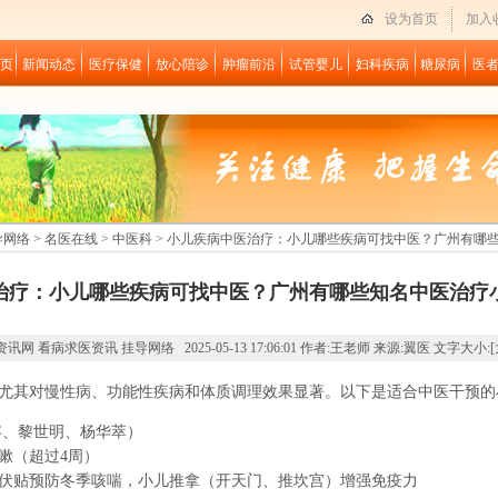
设为首页
加入
页
新闻动态
医疗保健
放心陪诊
肿瘤前沿
试管婴儿
妇科疾病
糖尿病
医
导网络
>
名医在线
>
中医科
> 小儿疾病中医治疗：小儿哪些疾病可找中医？广州有哪
治疗：小儿哪些疾病可找中医？广州有哪些知名中医治疗
网 看病求医资讯 挂导网络 2025-05-13 17:06:01 作者:王老师 来源:翼医 文字大小:[
尤其对慢性病、功能性疾病和体质调理效果显著。以下是适合中医干预的
容、黎世明、杨华萃）
嗽（超过4周）
伏贴预防冬季咳喘，小儿推拿（开天门、推坎宫）增强免疫力