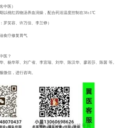
名中医）
期以桃红四物汤养血润燥，配合药浴温度控制在38±1℃
：罗笑容、许万佳、李兰铮）
油食疗修复胃气
中医？
华、杨华萃、刘广省、李宜瑞、刘华、陈汉华、廖若莎、陈茵 等。
服微信，进行咨询。