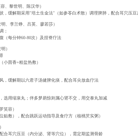
笑容、黎世明、陈汉华）
状，缓解期采用"培土生金法"（如参苓白术散）调理脾肺，配合耳穴压豆
世明、李兰铮、吕英、廖若莎）
调；
（每分钟60-80次）及捏脊疗法
世明）
滞
（小茴香+粗盐热敷）
风，缓解期以六君子汤健脾化痰，配合耳尖放血疗法
，选用缩泉丸；伴多梦易惊则属心肾不交，用交泰丸加减
罗笑容）
位贴敷），配合跳跃运动指导及食疗方（核桃芡实粥）
）
配合耳穴压豆（内分泌、肾等穴位），需定期监测骨龄