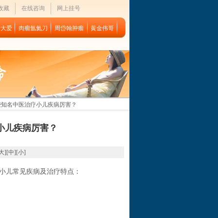
收藏
在线咨询
网上挂号
者大爱
肉瘤氩氦刀
周岱翰肿瘤
黄金伟哥
些知名中医治疗小儿疾病厉害？
小儿疾病厉害？
大
][
中
][
小
]
小儿常见疾病及治疗特点：