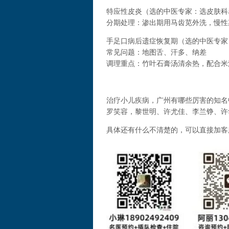
特应性皮炎（选的中医专家：选皮肤科
分期处理：渗出期用马齿苋外洗，慢性
手足口病后遗症恢复期（选的中医专家
常见问题：地图舌、汗多、纳差
调理重点：竹叶石膏汤清余热，配合米
治疗小儿疾病，广州有哪些厉害的知名
罗笑容，黎世明、许尤佳、李兰铮、许
具体还有什么不清楚的，可以直接加客