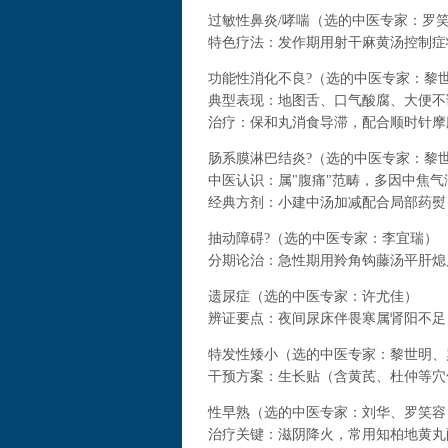
过敏性鼻炎/哮喘（选的中医专家：罗
特色疗法：发作期用射干麻黄汤控制症
功能性消化不良?（选的中医专家：黎
典型表现：地图舌、口气酸腐、大便不
治疗：保和丸消食导滞，配合顺时针摩腹
肠系膜淋巴结炎?（选的中医专家：黎
中医认识：属"腹痛"范畴，多因中焦气
经典方剂：小建中汤加减配合局部药熨
抽动障碍?（选的中医专家：李宜瑞）
分期论治：急性期用羚角钩藤汤平肝熄
遗尿症（选的中医专家：许尤佳）
辨证要点：夜间尿床伴畏寒属肾阳不足
特发性矮小（选的中医专家：黎世明、
干预方案：生长贴（含黄芪、杜仲等穴
性早熟（选的中医专家：刘华、罗笑容
治疗关键：滋阴降火，常用知柏地黄丸