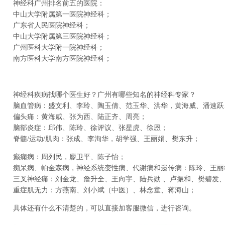
神经科广州排名前五的医院：
中山大学附属第一医院神经科；
广东省人民医院神经科；
中山大学附属第三医院神经科；
广州医科大学附一院神经科；
南方医科大学南方医院神经科；
神经科疾病找哪个医生好？广州有哪些知名的神经科专家？
脑血管病：盛文利、李玲、陶玉倩、范玉华、洪华，黄海威、潘速跃
偏头痛：黄海威、张为西、陆正齐、周亮；
脑部炎症：邱伟、陈玲、徐评议、张星虎、徐恩；
脊髓/运动/肌肉：张成、李洵华，胡学强、王丽娟、樊东升；
癫痫病：周列民，廖卫平、陈子怡；
痴呆病、帕金森病，神经系统变性病、代谢病和遗传病：陈玲、王丽
三叉神经痛：刘金龙、詹升全、王向宇、陆兵勋 、卢振和、樊碧发、
重症肌无力：方燕南、刘小斌（中医）、林念童、蒋海山；
具体还有什么不清楚的，可以直接加客服微信，进行咨询。