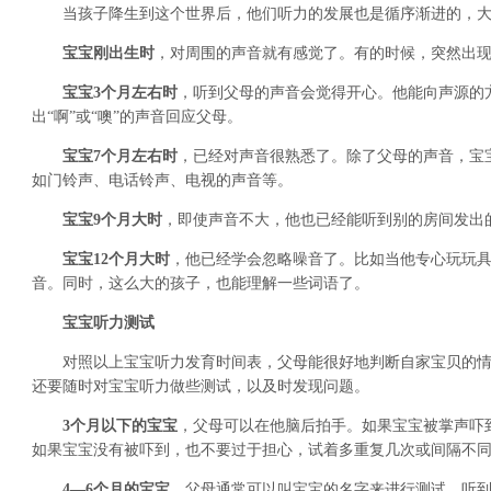
当孩子降生到这个世界后，他们听力的发展也是循序渐进的，大
宝宝刚出生时
，对周围的声音就有感觉了。有的时候，突然出
宝宝3个月左右时
，听到父母的声音会觉得开心。他能向声源的
出“啊”或“噢”的声音回应父母。
宝宝7个月左右时
，已经对声音很熟悉了。除了父母的声音，宝
如门铃声、电话铃声、电视的声音等。
宝宝9个月大时
，即使声音不大，他也已经能听到别的房间发出
宝宝12个月大时
，他已经学会忽略噪音了。比如当他专心玩玩
音。同时，这么大的孩子，也能理解一些词语了。
宝宝听力测试
对照以上宝宝听力发育时间表，父母能很好地判断自家宝贝的情
还要随时对宝宝听力做些测试，以及时发现问题。
3个月以下的宝宝
，父母可以在他脑后拍手。如果宝宝被掌声吓
如果宝宝没有被吓到，也不要过于担心，试着多重复几次或间隔不
4—6个月的宝宝
，父母通常可以叫宝宝的名字来进行测试。听