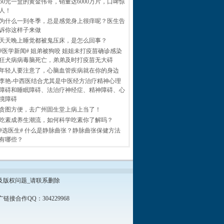
60元一盒的黄金伟哥，销量达6000万片，口啤惊
人！
为什么一到冬季，总是感觉身上很痒呢？医生告
诉你这样子来做
天天晚上睡觉都被鬼压床，是怎么回事？
#医学新闻# 姐弟被狗咬 姐姐未打疫苗确诊感染
狂犬病病毒脑死亡，弟弟及时打疫苗无大碍
年轻人要注意了，心脑血管疾病就在你的身边
李艳-中西医结合尤其是中医经方治疗精神心理
障碍和睡眠障碍、法治疗神经症、精神障碍、心
境障碍
贪图方便，去广州固生堂上病上当了！
吃素成养生潮流，如何科学吃素你了解吗？
#选医生# 什么是静脉曲张？静脉曲张保健方法
有哪些？
及版权问题_请联系删除
接合作QQ：304229968