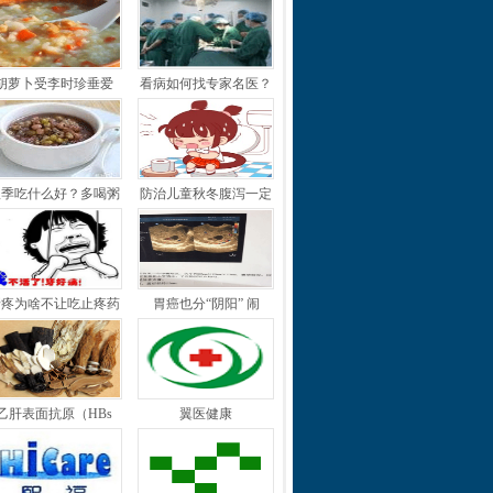
胡萝卜受李时珍垂爱
看病如何找专家名医？
秋季吃什么好？多喝粥
防治儿童秋冬腹泻一定
牙疼为啥不让吃止疼药
胃癌也分“阴阳” 闹
乙肝表面抗原（HBs
翼医健康