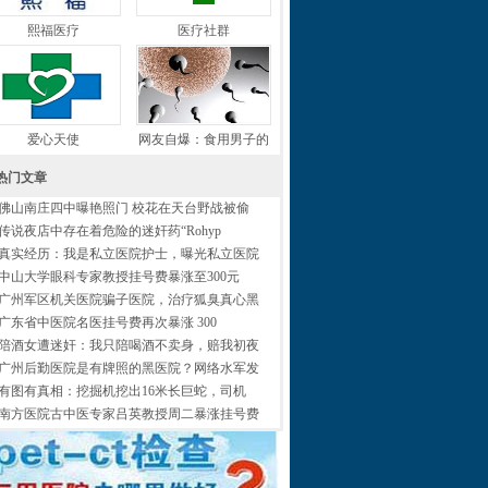
熙福医疗
医疗社群
爱心天使
网友自爆：食用男子的
热门文章
佛山南庄四中曝艳照门 校花在天台野战被偷
传说夜店中存在着危险的迷奸药“Rohyp
真实经历：我是私立医院护士，曝光私立医院
中山大学眼科专家教授挂号费暴涨至300元
广州军区机关医院骗子医院，治疗狐臭真心黑
广东省中医院名医挂号费再次暴涨 300
陪酒女遭迷奸：我只陪喝酒不卖身，赔我初夜
广州后勤医院是有牌照的黑医院？网络水军发
有图有真相：挖掘机挖出16米长巨蛇，司机
南方医院古中医专家吕英教授周二暴涨挂号费