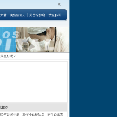
00
者大爱
肉瘤氩氦刀
周岱翰肿瘤
黄金伟哥
效果更好呢？
点推荐
ED不是老年病！30岁小伙确诊后，医生说出真