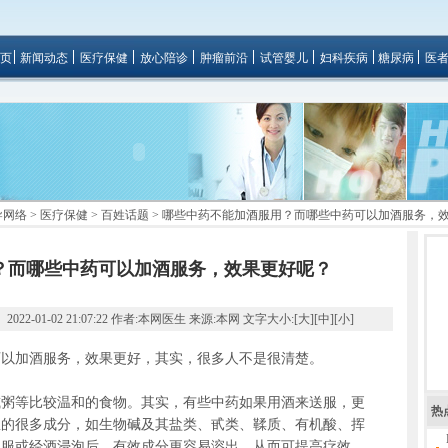
页
新闻动态
医疗保健
放心陪诊
肿瘤前沿
试管婴儿
妇科疾病
糖尿病
医
导网络
>
医疗保健
>
百姓话题
> 哪些中药不能加酒服用？而哪些中药可以加酒服务，
？而哪些中药可以加酒服务，效果更好呢？
01-02 21:07:22 作者:本网医生 来源:本网 文字大小:[
大
][
中
][
小
]
可以加酒服务，效果更好，其实，很多人不是很清楚。
或粥等比较温和的食物。其实，有些中药如果用酒来送服，更
热
里的很多成分，如生物碱及其盐类、甙类、鞣质、有机酸、挥
送服或经酒浸泡后，有效成分更容易溶出，从而可提高疗效。