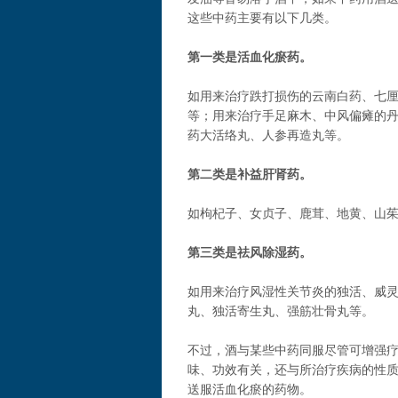
这些中药主要有以下几类。
第一类是活血化瘀药。
如用来治疗跌打损伤的云南白药、七
等；用来治疗手足麻木、中风偏瘫的
药大活络丸、人参再造丸等。
第二类是补益肝肾药。
如枸杞子、女贞子、鹿茸、地黄、山
第三类是祛风除湿药。
如用来治疗风湿性关节炎的独活、威
丸、独活寄生丸、强筋壮骨丸等。
不过，酒与某些中药同服尽管可增强
味、功效有关，还与所治疗疾病的性
送服活血化瘀的药物。