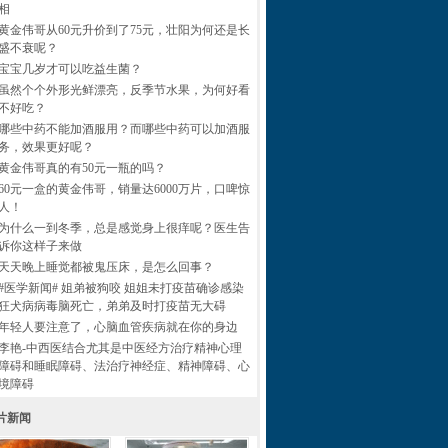
相
黄金伟哥从60元升价到了75元，壮阳为何还是长
盛不衰呢？
宝宝几岁才可以吃益生菌？
虽然个个外形光鲜漂亮，反季节水果，为何好看
不好吃？
哪些中药不能加酒服用？而哪些中药可以加酒服
务，效果更好呢？
黄金伟哥真的有50元一瓶的吗？
60元一盒的黄金伟哥，销量达6000万片，口啤惊
人！
为什么一到冬季，总是感觉身上很痒呢？医生告
诉你这样子来做
天天晚上睡觉都被鬼压床，是怎么回事？
#医学新闻# 姐弟被狗咬 姐姐未打疫苗确诊感染
狂犬病病毒脑死亡，弟弟及时打疫苗无大碍
年轻人要注意了，心脑血管疾病就在你的身边
李艳-中西医结合尤其是中医经方治疗精神心理
障碍和睡眠障碍、法治疗神经症、精神障碍、心
境障碍
片新闻