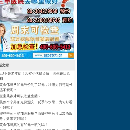
新文章
ED不是老年病！30岁小伙确诊后，医生说出真
相
黄金伟哥从60元升价到了75元，壮阳为何还是长
盛不衰呢？
宝宝几岁才可以吃益生菌？
虽然个个外形光鲜漂亮，反季节水果，为何好看
不好吃？
哪些中药不能加酒服用？而哪些中药可以加酒服
务，效果更好呢？
黄金伟哥真的有50元一瓶的吗？