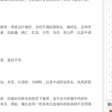
厘散等；用来治疗痛经、月经不调的香附丸、痛经丸、定坤丹
丹参、鸡血藤、桃仁、红花、川芎、当归、穿山甲，以及中成
茱萸、菟丝子等。
灵仙、木瓜、白花蛇、乌梢蛇，以及中成药追风丸、祛风舒筋
疗效，但最好在医生的指导下服用，这不仅与所服中药的性
质有关。例如，脑出血等一些具有出血倾向的疾病就不宜用酒
图