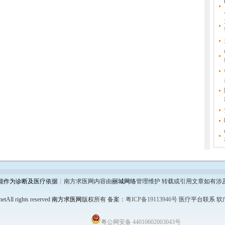
能作为诊断及医疗依据
┊南方求医网内容由
丽城网络
管理维护 转载或引用文章如有涉
etAll rights reserved
南方求医网
版权所有
备案：
粤ICP备19113946号
医疗平台联系 软广链
粤公网安备 44010602003043号