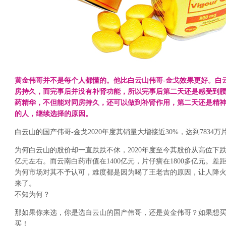
黄金伟哥并不是每个人都懂的。他比白云山伟哥-金戈效果更好。白
房持久，而完事后并没有补肾功能，所以完事后第二天还是感受到
药精华，不但能对同房持久，还可以做到补肾作用，第二天还是精
的人，继续选择的原因。
白云山的国产伟哥-金戈2020年度其销量大增接近30%，达到7834万片
为何白云山的股价却一直跌跌不休，2020年度至今其股价从高位下跌接
亿元左右。而云南白药市值在1400亿元，片仔癀在1800多亿元。差
为何市场对其不予认可，难度都是因为喝了王老吉的原因，让人降
来了。
不知为何？
那如果你来选，你是选白云山的国产伟哥，还是黄金伟哥？如果想
买！