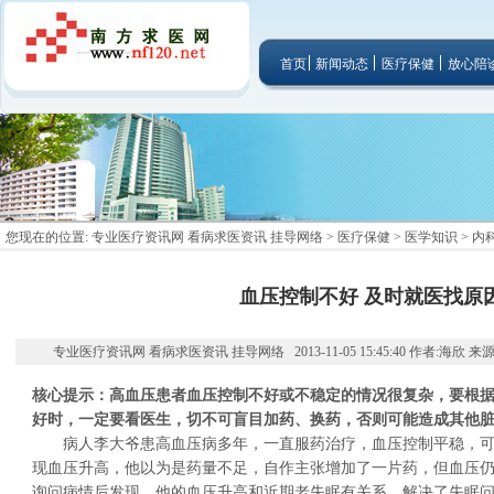
首页
新闻动态
医疗保健
放心陪
您现在的位置:
专业医疗资讯网 看病求医资讯 挂导网络
>
医疗保健
>
医学知识
>
内
血压控制不好 及时就医找原
专业医疗资讯网 看病求医资讯 挂导网络 2013-11-05 15:45:40 作者:海欣 
核心提示：高血压患者血压控制不好或不稳定的情况很复杂，要根
好时，一定要看医生，切不可盲目加药、换药，否则可能造成其他
病人李大爷患高血压病多年，一直服药治疗，血压控制平稳，可
现血压升高，他以为是药量不足，自作主张增加了一片药，但血压
询问病情后发现，他的血压升高和近期老失眠有关系，解决了失眠