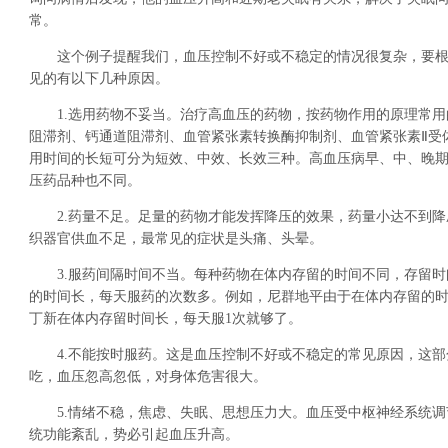
常。
这个例子提醒我们，血压控制不好或不稳定的情况很复杂，要根
见的有以下几种原因。
1.选用药物不妥当。治疗高血压的药物，按药物作用的原理常用
阻滞剂、钙通道阻滞剂、血管紧张素转换酶抑制剂、血管紧张素Ⅱ受
用时间的长短可分为短效、中效、长效三种。高血压病早、中、晚
压药品种也不同。
2.药量不足。足量的药物才能发挥降压的效果，药量小达不到降
织器官供血不足，最常见的症状是头痛、头晕。
3.服药间隔时间不当。每种药物在体内存留的时间不同，存留时
的时间长，每天服药的次数多。例如，尼群地平由于在体内存留的时
丁新在体内存留时间长，每天服1次就够了。
4.不能按时服药。这是血压控制不好或不稳定的常见原因，这部
吃，血压忽高忽低，对身体危害很大。
5.情绪不稳，焦虑、失眠、思想压力大。血压受中枢神经系统调
统功能紊乱，势必引起血压升高。