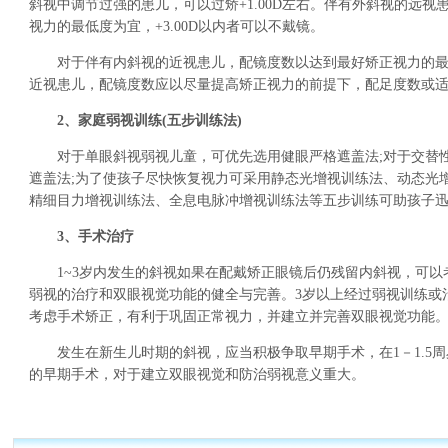
斜视中调节过强的患儿，可以过矫+1.00D左右。伴有外斜视的远
视力的最低度为宜，+3.00D以内者可以不戴镜。
对于伴有内斜视的近视患儿，配镜度数以达到最好矫正视力的最
近视患儿，配镜度数应以尽量提高矫正视力的前提下，配足度数或
2、家庭弱视训练(五步训练法)
对于单眼斜视弱视儿童，可优先选用健眼严格遮盖法;对于交替性
遮盖法;为了使孩子尽快恢复视力可采用静态光增视训练法、动态光
精细目力增视训练法、全息电脉冲增视训练法等五步训练可助孩子
3、手术治疗
1~3岁内发生的斜视如果在配戴矫正眼镜后仍残留内斜视，可以
弱视的治疗和双眼视觉功能的健全与完善。3岁以上经过弱视训练或
考虑手术矫正，有利于巩固正常视力，并建立并完善双眼视觉功能
发生在新生儿时期的斜视，应当积极争取早期手术，在1－1.5周
的早期手术，对于建立双眼视觉和防治弱视意义重大。