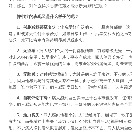
好，那么，对什么样的心情低落才能诊断为抑郁症呢？
抑郁症的表现又是什么样子的呢？
1、兴趣减退甚至丧失：
业余爱好广泛的人，一旦患抑郁症，这
是，即使并无任何业余爱好，如果日常工作、生活享受和天伦之乐
快乐，就可以肯定有兴趣明显减退或丧失。
2、无望感：
病人感到个人的一切都很糟糕，前途暗淡无光，一
对未来抱有希望，如学业有进步，事业有成就，家人健康长寿等；
件高档商品，欣赏一场优美的音乐，周末全家外出游玩等。对未来
3、无助感：
这种感觉很痛苦，尤其是病人难于表达。不少病人
助，因为他感到与所有其他人都不一样，似乎已经离开了人世间，
挽回，谁也救不了了。病人感到度日如年，异样地孤寂、与人有疏
4、自我评论下降：
病人感到自己实际上什么本事也没有，任何
少，病人感到知识能力已大不如前。一部分病人有深深的内疚甚至
5、活力丧失：
病人感到他整个的“人”已经垮了、崩塌了、散了
有力气，而是精神上丧失了动力，做什么(包括自理生活)都需别人
动。不少病人挣扎着想振奋起来，但总是坚持不下去。病人认为自己