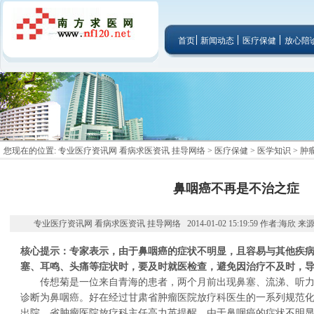
首页
新闻动态
医疗保健
放心陪
您现在的位置:
专业医疗资讯网 看病求医资讯 挂导网络
>
医疗保健
>
医学知识
>
肿
鼻咽癌不再是不治之症
专业医疗资讯网 看病求医资讯 挂导网络 2014-01-02 15:19:59 作者:海欣 
核心提示：专家表示，由于鼻咽癌的症状不明显，且容易与其他疾
塞、耳鸣、头痛等症状时，要及时就医检查，避免因治疗不及时，
传想菊是一位来自青海的患者，两个月前出现鼻塞、流涕、听力
诊断为鼻咽癌。好在经过甘肃省肿瘤医院放疗科医生的一系列规范
出院。省肿瘤医院放疗科主任高力英提醒，由于鼻咽癌的症状不明