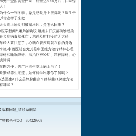
60元一盒的黄金伟哥，销量达6000万片，口啤惊
人！
为什么一到冬季，总是感觉身上很痒呢？医生告
诉你这样子来做
天天晚上睡觉都被鬼压床，是怎么回事？
#医学新闻# 姐弟被狗咬 姐姐未打疫苗确诊感染
狂犬病病毒脑死亡，弟弟及时打疫苗无大碍
年轻人要注意了，心脑血管疾病就在你的身边
李艳-中西医结合尤其是中医经方治疗精神心理
障碍和睡眠障碍、法治疗神经症、精神障碍、心
境障碍
贪图方便，去广州固生堂上病上当了！
吃素成养生潮流，如何科学吃素你了解吗？
#选医生# 什么是静脉曲张？静脉曲张保健方法
有哪些？
及版权问题_请联系删除
接合作QQ：304229968