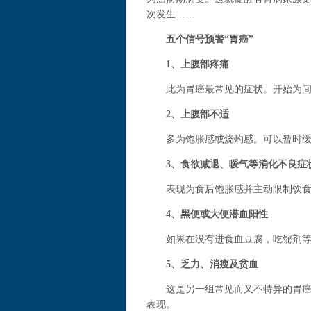
次发生……
五个信号预警“胃癌”
1、上腹部疼痛
此为胃癌最常见的症状。开始为间歇
2、上腹部不适
多为饱胀感或烧灼感。可以暂时缓
3、食欲减退、嗳气等消化不良症
表现为食后饱胀感并主动限制饮食
4、黑便或大便潜血阳性
如果在没有进食血豆腐，吃铋剂等药
5、乏力、消瘦及贫血
这是另一组常见而又不特异的胃癌症
表现。