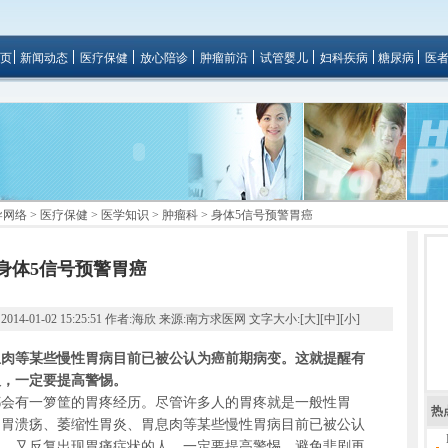
页
新闻动态
医疗保健
放心陪诊
肿瘤前沿
试管婴儿
妇科疾病
糖尿病
医
导网络
>
医疗保健
>
医学知识
>
肿瘤科
> 身体5信号预警胃癌
身体5信号预警胃癌
01-02 15:25:51 作者:海欣 来源:南方求医网 文字大小:[
大
][
中
][
小
]
息肉等某些慢性胃病目前已被公认为癌前期病变。这就提醒有
人，一定要提高警惕。
有一箩筐的胃疼经历。尽管许多人的胃疼就是一般性胃
热
。胃溃疡、萎缩性胃炎、胃息肉等某些慢性胃病目前已被公认
史、又反复出现胃痛症状的人，一定要提高警惕。避免悲剧再