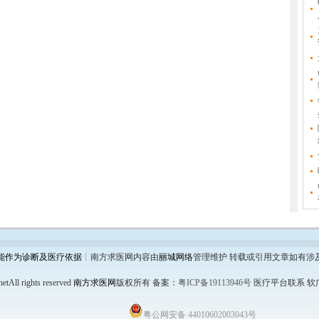
能作为诊断及医疗依据
┊南方求医网内容由
丽城网络
管理维护 转载或引用文章如有涉
etAll rights reserved
南方求医网
版权所有
备案：
粤ICP备19113946号
医疗平台联系 软广链
粤公网安备 44010602003043号