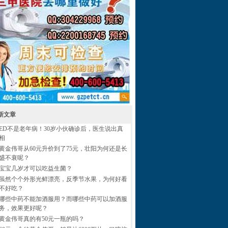
新文章
ED不是老年病！30岁小伙确诊后，医生说出真
相
黄金伟哥从60元升价到了75元，壮阳为何还是长
盛不衰呢？
宝宝几岁才可以吃益生菌？
虽然个个外形光鲜漂亮，反季节水果，为何好看
不好吃？
哪些中药不能加酒服用？而哪些中药可以加酒服
务，效果更好呢？
黄金伟哥真的有50元一瓶的吗？