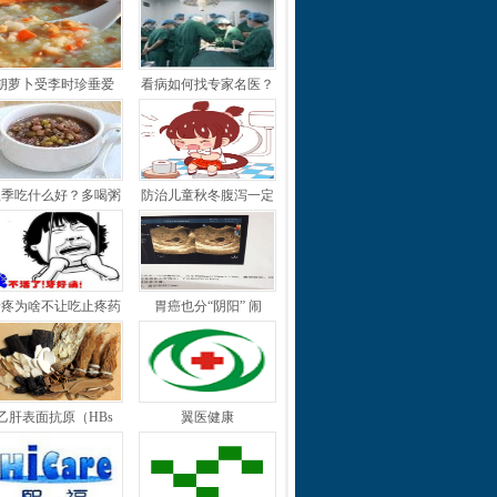
胡萝卜受李时珍垂爱
看病如何找专家名医？
秋季吃什么好？多喝粥
防治儿童秋冬腹泻一定
牙疼为啥不让吃止疼药
胃癌也分“阴阳” 闹
乙肝表面抗原（HBs
翼医健康