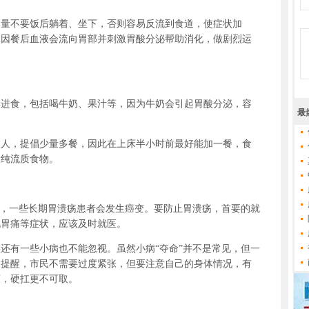
不要饭后躺着、坐下，否则容易反流到食道，使症状加
。因餐后血液会流向胃部并刺激胃酸分泌帮助消化，做剧烈运
食，包括喝牛奶、果汁等，因为牛奶会引起胃酸分泌，容
最
，提倡少量多餐，因此在上床半小时前最好能加一餐，食
食纯流质食物。
，一些长期胃溃疡患者会发生癌变。要防止胃溃疡，首要的就
现胃痛等症状，应该及时就医。
有一些小病也不能忽视。虽然小病“夺命”并不是常见，但一
家提醒，市民不需要过度紧张，但要注意自己的身体情况，有
药，硬扛更不可取。