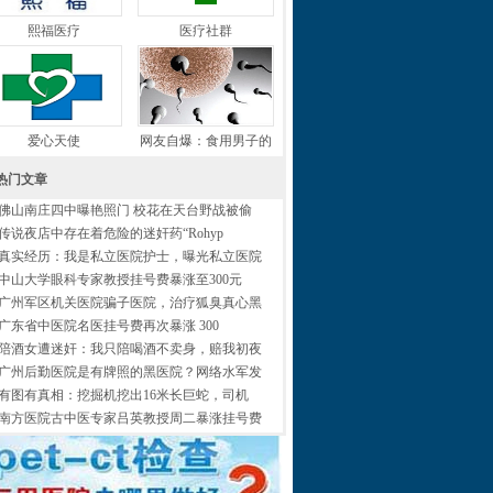
熙福医疗
医疗社群
爱心天使
网友自爆：食用男子的
热门文章
佛山南庄四中曝艳照门 校花在天台野战被偷
传说夜店中存在着危险的迷奸药“Rohyp
真实经历：我是私立医院护士，曝光私立医院
中山大学眼科专家教授挂号费暴涨至300元
广州军区机关医院骗子医院，治疗狐臭真心黑
广东省中医院名医挂号费再次暴涨 300
陪酒女遭迷奸：我只陪喝酒不卖身，赔我初夜
广州后勤医院是有牌照的黑医院？网络水军发
有图有真相：挖掘机挖出16米长巨蛇，司机
南方医院古中医专家吕英教授周二暴涨挂号费