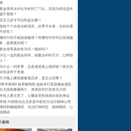
相
黄金伟哥从60元升价到了75元，壮阳为何还是长
盛不衰呢？
宝宝几岁才可以吃益生菌？
虽然个个外形光鲜漂亮，反季节水果，为何好看
不好吃？
哪些中药不能加酒服用？而哪些中药可以加酒服
务，效果更好呢？
黄金伟哥真的有50元一瓶的吗？
60元一盒的黄金伟哥，销量达6000万片，口啤惊
人！
为什么一到冬季，总是感觉身上很痒呢？医生告
诉你这样子来做
天天晚上睡觉都被鬼压床，是怎么回事？
#医学新闻# 姐弟被狗咬 姐姐未打疫苗确诊感染
狂犬病病毒脑死亡，弟弟及时打疫苗无大碍
年轻人要注意了，心脑血管疾病就在你的身边
李艳-中西医结合尤其是中医经方治疗精神心理
障碍和睡眠障碍、法治疗神经症、精神障碍、心
境障碍
片新闻