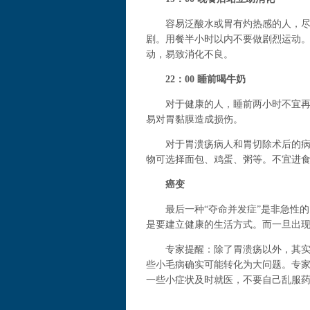
容易泛酸水或胃有灼热感的人，尽量
剧。用餐半小时以内不要做剧烈运动
动，易致消化不良。
22：00 睡前喝牛奶
对于健康的人，睡前两小时不宜再进
易对胃黏膜造成损伤。
对于胃溃疡病人和胃切除术后的病人
物可选择面包、鸡蛋、粥等。不宜进
癌变
最后一种“夺命并发症”是非急性的
是要建立健康的生活方式。而一旦出
专家提醒：除了胃溃疡以外，其实还
些小毛病确实可能转化为大问题。专
一些小症状及时就医，不要自己乱服