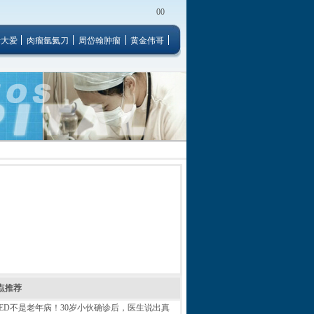
00
者大爱
肉瘤氩氦刀
周岱翰肿瘤
黄金伟哥
点推荐
ED不是老年病！30岁小伙确诊后，医生说出真