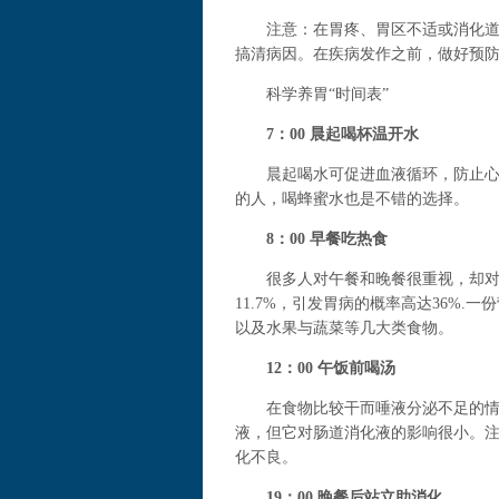
注意：在胃疼、胃区不适或消化道不
搞清病因。在疾病发作之前，做好预防
科学养胃“时间表”
7：00 晨起喝杯温开水
晨起喝水可促进血液循环，防止心血
的人，喝蜂蜜水也是不错的选择。
8：00 早餐吃热食
很多人对午餐和晚餐很重视，却对早
11.7%，引发胃病的概率高达36%
以及水果与蔬菜等几大类食物。
12：00 午饭前喝汤
在食物比较干而唾液分泌不足的情况
液，但它对肠道消化液的影响很小。
化不良。
19：00 晚餐后站立助消化