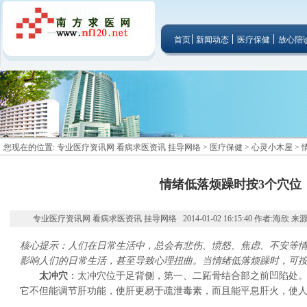
首页
新闻动态
医疗保健
放心陪
您现在的位置:
专业医疗资讯网 看病求医资讯 挂导网络
>
医疗保健
>
心灵小木屋
>
情绪低落烦躁时按3个穴位
专业医疗资讯网 看病求医资讯 挂导网络 2014-01-02 16:15:40 作者:海欣 
核心提示：人们在日常生活中，总会有悲伤、愤怒、焦虑、不安等
影响人们的日常生活，甚至导致心理扭曲。当情绪低落烦躁时，可
太冲穴
：太冲穴位于足背侧，第一、二跖骨结合部之前凹陷处
它不但能调节肝功能，使肝更易于疏泄毒素，而且能平息肝火，使