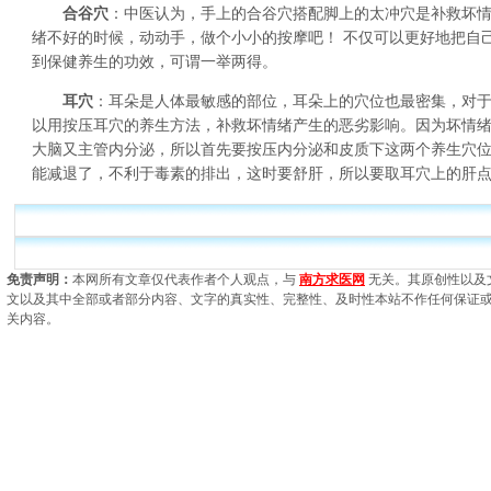
合谷穴
：中医认为，手上的合谷穴搭配脚上的太冲穴是补救坏
绪不好的时候，动动手，做个小小的按摩吧！ 不仅可以更好地把自
到保健养生的功效，可谓一举两得。
耳穴
：耳朵是人体最敏感的部位，耳朵上的穴位也最密集，对
以用按压耳穴的养生方法，补救坏情绪产生的恶劣影响。因为坏情
大脑又主管内分泌，所以首先要按压内分泌和皮质下这两个养生穴
能减退了，不利于毒素的排出，这时要舒肝，所以要取耳穴上的肝
免责声明：
本网所有文章仅代表作者个人观点，与
南方求医网
无关。其原创性以及
文以及其中全部或者部分内容、文字的真实性、完整性、及时性本站不作任何保证
关内容。