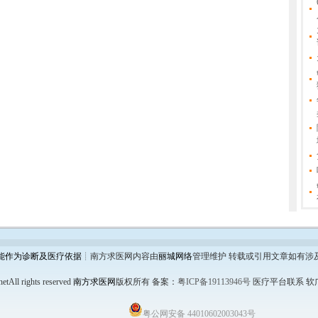
能作为诊断及医疗依据
┊南方求医网内容由
丽城网络
管理维护 转载或引用文章如有涉
etAll rights reserved
南方求医网
版权所有
备案：
粤ICP备19113946号
医疗平台联系 软广链
粤公网安备 44010602003043号