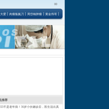
00
者大爱
肉瘤氩氦刀
周岱翰肿瘤
黄金伟哥
点推荐
ED不是老年病！30岁小伙确诊后，医生说出真