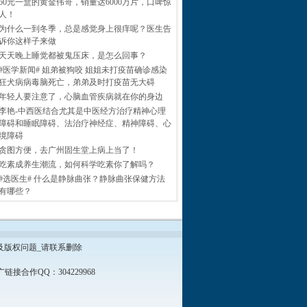
60元一盒的黄金伟哥，销量达6000万片，口啤惊
人！
为什么一到冬季，总是感觉身上很痒呢？医生告
诉你这样子来做
天天晚上睡觉都被鬼压床，是怎么回事？
#医学新闻# 姐弟被狗咬 姐姐未打疫苗确诊感染
狂犬病病毒脑死亡，弟弟及时打疫苗无大碍
年轻人要注意了，心脑血管疾病就在你的身边
李艳-中西医结合尤其是中医经方治疗精神心理
障碍和睡眠障碍、法治疗神经症、精神障碍、心
境障碍
贪图方便，去广州固生堂上病上当了！
吃素成养生潮流，如何科学吃素你了解吗？
#选医生# 什么是静脉曲张？静脉曲张保健方法
有哪些？
及版权问题_请联系删除
接合作QQ：304229968