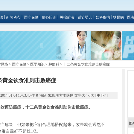
页
新闻动态
医疗保健
放心陪诊
肿瘤前沿
试管婴儿
妇科疾病
糖尿病
医
导网络
>
医疗保健
>
医学知识
>
肿瘤科
> 十二条黄金饮食准则击败癌症
条黄金饮食准则击败癌症
01-04 16:03:46 作者:海欣 来源:南方求医网 文字大小:[
大
][
中
][
小
]
有效预防癌症，十二条黄金饮食准则助你击败癌症。
热
危险，但如果把它们合理地搭配起来，效果就会迥然不
蛋白最好不超过1/3。