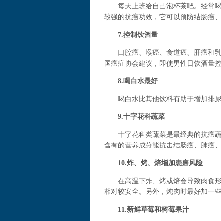
每天上班给自己泡杯茶吧。经常喝茶
较强的抗癌功效，它可以预防结肠癌
7.控制饮酒量
口腔癌、喉癌、食道癌、肝癌和乳腺
国癌症协会建议，即使男性日饮酒量控
8.喝白水最好
喝白水比其他饮料有助于增加排尿
9.十字花科蔬菜
十字花科类蔬菜是最经典的抗癌蔬菜
含有的营养成分能抗击结肠癌、肺癌
10.炸、烤、焙增加患癌风险
在高温下炸、烤或焙会导致肉食形成
相对较安全。另外，炖肉时最好加一
11.新鲜草莓和树莓果汁