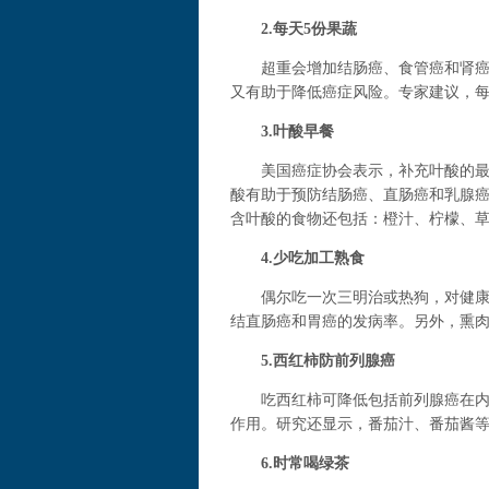
2.每天5份果蔬
超重会增加结肠癌、食管癌和肾癌等
又有助于降低癌症风险。专家建议，每
3.叶酸早餐
美国癌症协会表示，补充叶酸的最佳
酸有助于预防结肠癌、直肠癌和乳腺
含叶酸的食物还包括：橙汁、柠檬、
4.少吃加工熟食
偶尔吃一次三明治或热狗，对健康并
结直肠癌和胃癌的发病率。另外，熏
5.西红柿防前列腺癌
吃西红柿可降低包括前列腺癌在内的
作用。研究还显示，番茄汁、番茄酱
6.时常喝绿茶