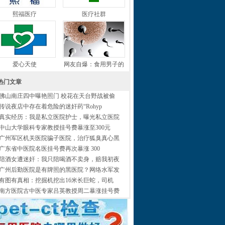
熙福医疗
医疗社群
爱心天使
网友自爆：食用男子的
热门文章
佛山南庄四中曝艳照门 校花在天台野战被偷
传说夜店中存在着危险的迷奸药“Rohyp
真实经历：我是私立医院护士，曝光私立医院
中山大学眼科专家教授挂号费暴涨至300元
广州军区机关医院骗子医院，治疗狐臭真心黑
广东省中医院名医挂号费再次暴涨 300
陪酒女遭迷奸：我只陪喝酒不卖身，赔我初夜
广州后勤医院是有牌照的黑医院？网络水军发
有图有真相：挖掘机挖出16米长巨蛇，司机
南方医院古中医专家吕英教授周二暴涨挂号费