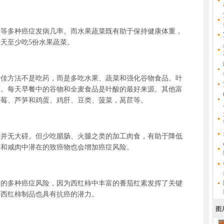
多种癌症发病几率。而水果蔬菜既有助于保持健康体重，
天至少吃5份水果蔬菜。
方法不是吃药，而是多吃水果、蔬菜和强化谷物食品。叶
癌。每天早餐中的谷物和全麦食品是叶酸的最好来源。其他富
草莓、芦笋和鸡蛋、鸡肝、豆类、菠菜，莴苣等。
无大碍。但少吃腊肠、火腿之类的加工肉食，有助于降低
肉和咸肉中潜在的致癌物也会增加癌症风险。
多种癌症风险，因为西红柿中丰富的番茄红素发挥了关键
等西红柿制品也具有抗癌的潜力。
图