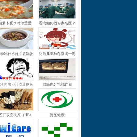
胡萝卜受李时珍垂爱
看病如何找专家名医？
秋季吃什么好？多喝粥
防治儿童秋冬腹泻一定
牙疼为啥不让吃止疼药
胃癌也分“阴阳” 闹
乙肝表面抗原（HBs
翼医健康