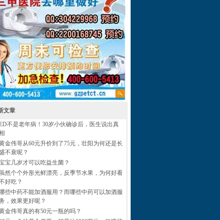
新文章
ED不是老年病！30岁小伙确诊后，医生说出真
相
黄金伟哥从60元升价到了75元，壮阳为何还是长
盛不衰呢？
宝宝几岁才可以吃益生菌？
虽然个个外形光鲜漂亮，反季节水果，为何好看
不好吃？
哪些中药不能加酒服用？而哪些中药可以加酒服
务，效果更好呢？
黄金伟哥真的有50元一瓶的吗？