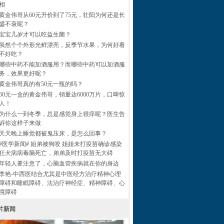
相
黄金伟哥从60元升价到了75元，壮阳为何还是长
盛不衰呢？
宝宝几岁才可以吃益生菌？
虽然个个外形光鲜漂亮，反季节水果，为何好看
不好吃？
哪些中药不能加酒服用？而哪些中药可以加酒服
务，效果更好呢？
黄金伟哥真的有50元一瓶的吗？
60元一盒的黄金伟哥，销量达6000万片，口啤惊
人！
为什么一到冬季，总是感觉身上很痒呢？医生告
诉你这样子来做
天天晚上睡觉都被鬼压床，是怎么回事？
#医学新闻# 姐弟被狗咬 姐姐未打疫苗确诊感染
狂犬病病毒脑死亡，弟弟及时打疫苗无大碍
年轻人要注意了，心脑血管疾病就在你的身边
李艳-中西医结合尤其是中医经方治疗精神心理
障碍和睡眠障碍、法治疗神经症、精神障碍、心
境障碍
片新闻