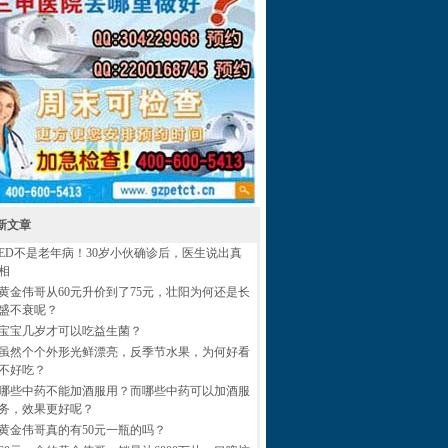
新文章
ED不是老年病！30岁小伙确诊后，医生说出真
相
黄金伟哥从60元升价到了75元，壮阳为何还是长
盛不衰呢？
宝宝几岁才可以吃益生菌？
虽然个个外形光鲜漂亮，反季节水果，为何好看
不好吃？
哪些中药不能加酒服用？而哪些中药可以加酒服
务，效果更好呢？
黄金伟哥真的有50元一瓶的吗？