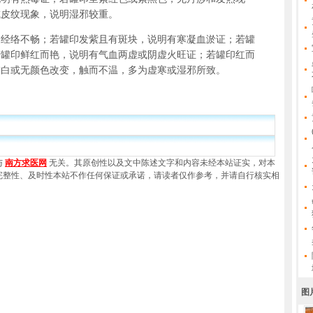
或皮纹现象，说明湿邪较重。
络不畅；若罐印发紫且有斑块，说明有寒凝血淤证；若罐
若罐印鲜红而艳，说明有气血两虚或阴虚火旺证；若罐印红而
灰白或无颜色改变，触而不温，多为虚寒或湿邪所致。
与
南方求医网
无关。其原创性以及文中陈述文字和内容未经本站证实，对本
完整性、及时性本站不作任何保证或承诺，请读者仅作参考，并请自行核实相
图