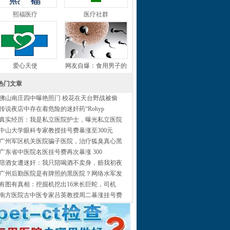
熙福医疗
医疗社群
爱心天使
网友自爆：食用男子的
热门文章
佛山南庄四中曝艳照门 校花在天台野战被偷
传说夜店中存在着危险的迷奸药“Rohyp
真实经历：我是私立医院护士，曝光私立医院
中山大学眼科专家教授挂号费暴涨至300元
广州军区机关医院骗子医院，治疗狐臭真心黑
广东省中医院名医挂号费再次暴涨 300
陪酒女遭迷奸：我只陪喝酒不卖身，赔我初夜
广州后勤医院是有牌照的黑医院？网络水军发
有图有真相：挖掘机挖出16米长巨蛇，司机
南方医院古中医专家吕英教授周二暴涨挂号费