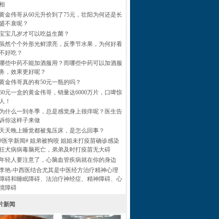
相
黄金伟哥从60元升价到了75元，壮阳为何还是长
盛不衰呢？
宝宝几岁才可以吃益生菌？
虽然个个外形光鲜漂亮，反季节水果，为何好看
不好吃？
哪些中药不能加酒服用？而哪些中药可以加酒服
务，效果更好呢？
黄金伟哥真的有50元一瓶的吗？
60元一盒的黄金伟哥，销量达6000万片，口啤惊
人！
为什么一到冬季，总是感觉身上很痒呢？医生告
诉你这样子来做
天天晚上睡觉都被鬼压床，是怎么回事？
#医学新闻# 姐弟被狗咬 姐姐未打疫苗确诊感染
狂犬病病毒脑死亡，弟弟及时打疫苗无大碍
年轻人要注意了，心脑血管疾病就在你的身边
李艳-中西医结合尤其是中医经方治疗精神心理
障碍和睡眠障碍、法治疗神经症、精神障碍、心
境障碍
片新闻