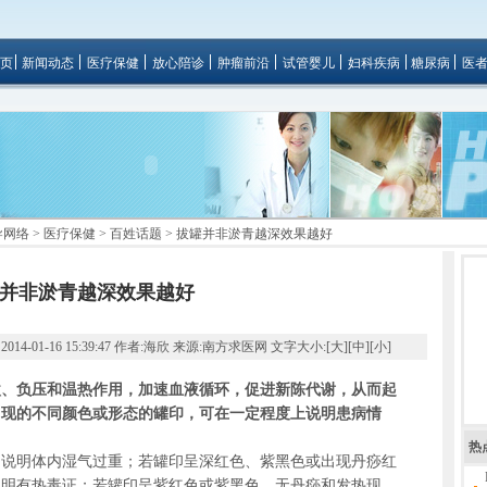
页
新闻动态
医疗保健
放心陪诊
肿瘤前沿
试管婴儿
妇科疾病
糖尿病
医
导网络
>
医疗保健
>
百姓话题
> 拔罐并非淤青越深效果越好
并非淤青越深效果越好
01-16 15:39:47 作者:海欣 来源:南方求医网 文字大小:[
大
][
中
][
小
]
激、负压和温热作用，加速血液循环，促进新陈代谢，从而起
出现的不同颜色或形态的罐印，可在一定程度上说明患病情
热
明体内湿气过重；若罐印呈深红色、紫黑色或出现丹痧红
说明有热毒证；若罐印呈紫红色或紫黑色，无丹痧和发热现