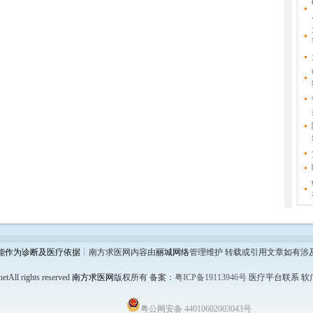
能作为诊断及医疗依据
┊南方求医网内容由
丽城网络
管理维护 转载或引用文章如有涉
etAll rights reserved
南方求医网
版权所有
备案：
粤ICP备19113946号
医疗平台联系 软广链
粤公网安备 44010602003043号