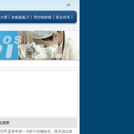
00
者大爱
肉瘤氩氦刀
周岱翰肿瘤
黄金伟哥
点推荐
ED不是老年病！30岁小伙确诊后，医生说出真