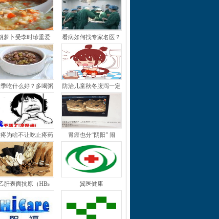
胡萝卜受李时珍垂爱
看病如何找专家名医？
秋季吃什么好？多喝粥
防治儿童秋冬腹泻一定
牙疼为啥不让吃止疼药
胃癌也分“阴阳” 闹
乙肝表面抗原（HBs
翼医健康