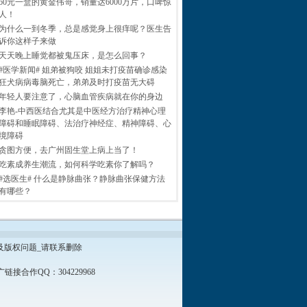
60元一盒的黄金伟哥，销量达6000万片，口啤惊
人！
为什么一到冬季，总是感觉身上很痒呢？医生告
诉你这样子来做
天天晚上睡觉都被鬼压床，是怎么回事？
#医学新闻# 姐弟被狗咬 姐姐未打疫苗确诊感染
狂犬病病毒脑死亡，弟弟及时打疫苗无大碍
年轻人要注意了，心脑血管疾病就在你的身边
李艳-中西医结合尤其是中医经方治疗精神心理
障碍和睡眠障碍、法治疗神经症、精神障碍、心
境障碍
贪图方便，去广州固生堂上病上当了！
吃素成养生潮流，如何科学吃素你了解吗？
#选医生# 什么是静脉曲张？静脉曲张保健方法
有哪些？
及版权问题_请联系删除
接合作QQ：304229968