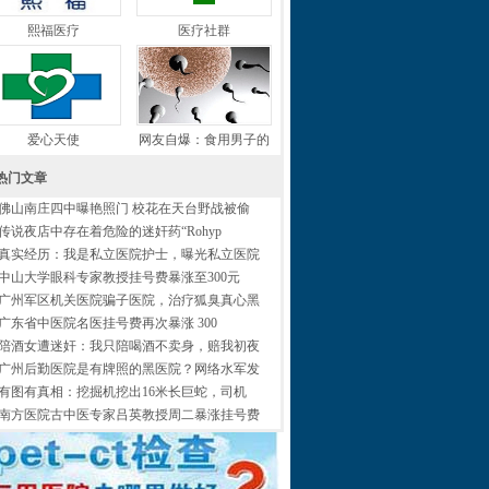
熙福医疗
医疗社群
爱心天使
网友自爆：食用男子的
热门文章
佛山南庄四中曝艳照门 校花在天台野战被偷
传说夜店中存在着危险的迷奸药“Rohyp
真实经历：我是私立医院护士，曝光私立医院
中山大学眼科专家教授挂号费暴涨至300元
广州军区机关医院骗子医院，治疗狐臭真心黑
广东省中医院名医挂号费再次暴涨 300
陪酒女遭迷奸：我只陪喝酒不卖身，赔我初夜
广州后勤医院是有牌照的黑医院？网络水军发
有图有真相：挖掘机挖出16米长巨蛇，司机
南方医院古中医专家吕英教授周二暴涨挂号费