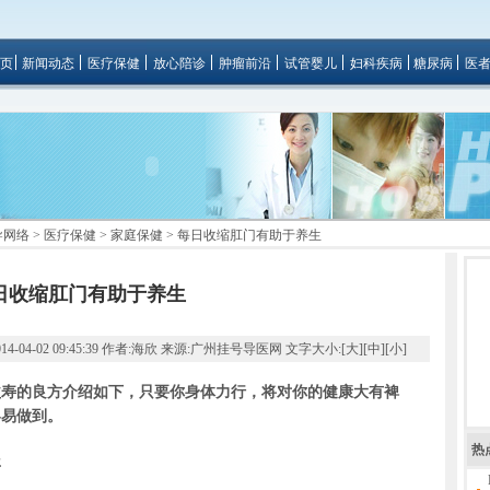
页
新闻动态
医疗保健
放心陪诊
肿瘤前沿
试管婴儿
妇科疾病
糖尿病
医
导网络
>
医疗保健
>
家庭保健
> 每日收缩肛门有助于养生
日收缩肛门有助于养生
4-02 09:45:39 作者:海欣 来源:广州挂号导医网 文字大小:[
大
][
中
][
小
]
益寿的良方介绍如下，只要你身体力行，将对你的健康大有裨
容易做到。
热
年