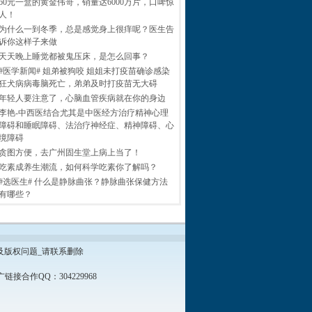
60元一盒的黄金伟哥，销量达6000万片，口啤惊
人！
为什么一到冬季，总是感觉身上很痒呢？医生告
诉你这样子来做
天天晚上睡觉都被鬼压床，是怎么回事？
#医学新闻# 姐弟被狗咬 姐姐未打疫苗确诊感染
狂犬病病毒脑死亡，弟弟及时打疫苗无大碍
年轻人要注意了，心脑血管疾病就在你的身边
李艳-中西医结合尤其是中医经方治疗精神心理
障碍和睡眠障碍、法治疗神经症、精神障碍、心
境障碍
贪图方便，去广州固生堂上病上当了！
吃素成养生潮流，如何科学吃素你了解吗？
#选医生# 什么是静脉曲张？静脉曲张保健方法
有哪些？
及版权问题_请联系删除
接合作QQ：304229968