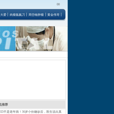
00
者大爱
肉瘤氩氦刀
周岱翰肿瘤
黄金伟哥
点推荐
ED不是老年病！30岁小伙确诊后，医生说出真