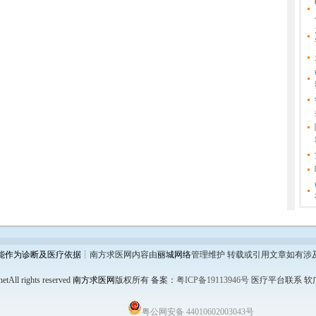
能作为诊断及医疗依据
┊南方求医网内容由
丽城网络
管理维护 转载或引用文章如有涉
etAll rights reserved
南方求医网
版权所有
备案：
粤ICP备19113946号
医疗平台联系 软广链
粤公网安备 44010602003043号