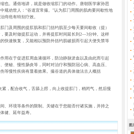
也。通俗地讲，就是做收缩肛门的动作。唐朝医学家孙思
中规劝世人：“谷道宜常撮。”认为肛门周围的肌肉要间歇性地
防治痔疮有特别疗效。
门及周围的提肛肌和肛门括约肌至少每天要间歇收（提）
后，要及时做提肛运动，并将提肛时间延长到2—3分钟。这样
能的快速恢复，又能相以预防外括约肌破损而引起大便失禁等
用在于促进肛周血液循环，防治静脉淤血以及由此而引起
疹、便秘、慢性肠炎等，同时对治疗和预防冠心病、高血压、
损伤等慢性疾病有显着效果。撮谷道的具体做法古人概括
紧，配合收气，舌舔上腭，向上收提肛门，稍闭气，然后慢
、环境等条件的限制。关键在于您能否付诸实施，并持之
轻体健、延年益寿。
图