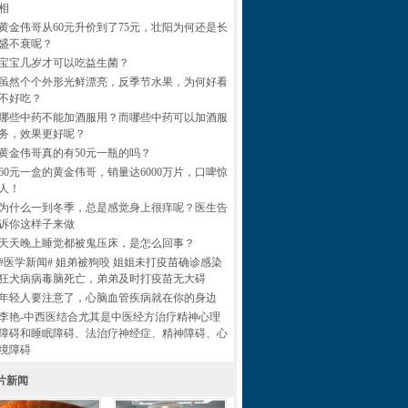
相
黄金伟哥从60元升价到了75元，壮阳为何还是长
盛不衰呢？
宝宝几岁才可以吃益生菌？
虽然个个外形光鲜漂亮，反季节水果，为何好看
不好吃？
哪些中药不能加酒服用？而哪些中药可以加酒服
务，效果更好呢？
黄金伟哥真的有50元一瓶的吗？
60元一盒的黄金伟哥，销量达6000万片，口啤惊
人！
为什么一到冬季，总是感觉身上很痒呢？医生告
诉你这样子来做
天天晚上睡觉都被鬼压床，是怎么回事？
#医学新闻# 姐弟被狗咬 姐姐未打疫苗确诊感染
狂犬病病毒脑死亡，弟弟及时打疫苗无大碍
年轻人要注意了，心脑血管疾病就在你的身边
李艳-中西医结合尤其是中医经方治疗精神心理
障碍和睡眠障碍、法治疗神经症、精神障碍、心
境障碍
片新闻