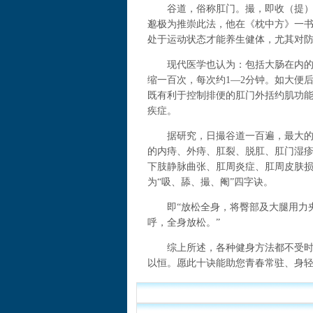
谷道，俗称肛门。撮，即收（提）缩
邈极为推崇此法，他在《枕中方》一书
处于运动状态才能养生健体，尤其对
现代医学也认为：包括大肠在内的肛
缩一百次，每次约1—2分钟。如大便
既有利于控制排便的肛门外括约肌功
疾症。
据研究，日撮谷道一百遍，最大的作
的内痔、外痔、肛裂、脱肛、肛门湿
下肢静脉曲张、肛周炎症、肛周皮肤
为“吸、舔、撮、阉”四字诀。
即“放松全身，将臀部及大腿用力夹
呼，全身放松。”
综上所述，各种健身方法都不受时间
以恒。愿此十诀能助您青春常驻、身