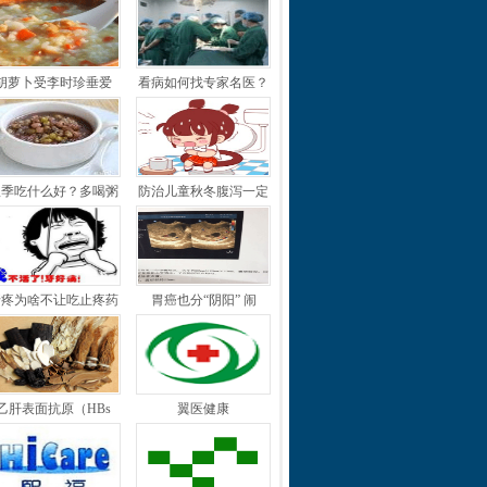
胡萝卜受李时珍垂爱
看病如何找专家名医？
秋季吃什么好？多喝粥
防治儿童秋冬腹泻一定
牙疼为啥不让吃止疼药
胃癌也分“阴阳” 闹
乙肝表面抗原（HBs
翼医健康