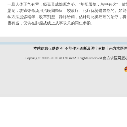
一旦人体正气有亏，癌毒又成燎原之势。“炉烟虽熄，灰中有火”，故
愚见，攻癌夺命汤用治晚期癌症，较放疗、化疗优势是显然的。如能
学方法提炼精华，改革剂型，静脉给药，估计对此类癌瘤的治疗，将
否有当，仅供在肿瘤战线上从事攻关的同仁参酌。
本站信息仅供参考_不能作为诊断及医疗依据
┊南方求医
Copyright 2006-2020 nf120.netAll rights reserved
南方求医网
版