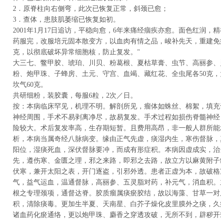
2．原脊柱向右侧弯，此次已恢复正常，斜颈已愈；
3．查体，患肢肌萎缩已恢复如初。
2001年1月17日追访，平稳向愈，6年来痛经痼疾亦愈。面色红润，
药服完，改服培元固本散变方，以血肉有情之品，峻补先天，重建免疫
克，以彻底破坏异常细胞核，防止复发。"
大三七、鳖甲胶、琥珀、川贝、粉葛根、夏枯草膏、虫节、高丽参、灵
粉、炮甲珠、子蜂房、土元、守宫、血竭、藏红花、全虫尾各50克，大
坎气60克。
共研细粉，装胶囊，每服6粒，2次／日。
按：本病临床罕见，机理不明。解剖所见，瘤体如蛛丝、棉絮，填充
神经周围，手术不易剥离净尽，故易复发。手术过程如损伤脊髓神经
险较大。术后复发率高，生存期短暂。且费用高昂，非一般人群所能
析，本病当属奇经八脉病变。缘由正气先虚，痰湿内生，寒伤督脉，
阳位，湿痰死血，深伏督脉要冲，而成有形症积。本病因虚成实，治
先，遵伤寒、金匮之理，邪之来路，即邪之去路，故立方以麻黄附子
伏寒，兼开太阳之表，开门逐盗，引邪外透。患者正虚为本，故破格
气，益气运血，温通督脉，高丽参、五灵脂对药，补元气，消血积。主
根之专理颈项，通督达脊。胶质瘤属痰瘀胶结，故以海藻、甘草一对
积，清除痰毒。更加生半夏、天南星、白芥子燥化皮里膜外之痰，久
诸血药化瘀通络，更以炮甲珠、麝香之穿透攻破，无所不到，辟秽开