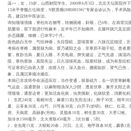
温××，女，19岁，山西财院学生。2000年6月3日，北京天坛医院作下
13水平脊髓占位病变，N胶质瘤(MRl8819#)”专家会诊认为，手术
高，建议转中医诊治。
询知颈项强痛，脊柱向右侧弯，转侧困难，斜颈，已6年。左肩背沉
肌萎缩，双下肢进行性麻木，近半年已不知痛痒。左腿环跳穴及足跟
步态蹒跚、倾侧，已休学2个月。
面色皓白无华，气怯神倦，头目昏眩，瑟缩畏寒，六脉沉迟细涩，舌
考病在脊椎，属督脉为病。督乃诸阳之会，非寒邪不能干犯。患者禀
窗，夜卧当风，夏日入睡，不关电扇。脾失健运，正气先虚，痰湿内
阻，寒伤督脉，真阳失运，日久湿痰死血，阻塞经脉，成为有形症积
可证寒邪已由表入里，由督入任，深入血分。腰困如折，肾气已伤，
象，且属沉寒痼冷顽症。
本病已非攻癌夺命汤适应症，当作变通，留基础方，去一切苦寒解毒
气运血，温通督脉；以麻附细汤深入少阴，透发伏寒，兼开太阳之表
理颈项，通督达脊；更加活血化瘀，虫类搜剔，化痰软坚，消磨化积
1．生芪240克，葛根90克，麻黄15克(先煎去沫)，附子30克，细辛
夏、云苓各30克，白芍、川芎各30克，白芥子(炒研)、桃仁、红花
房、天南星、高丽参(另炖)、灵脂各10克，鲜生姜30克，大枣12枚。
加冷水1500毫升，文火煮取450毫升，3次分服，5剂。
2．全虫尾15克，大蜈蚣20条，川贝、土元、炮甲珠各30克，麝香2克