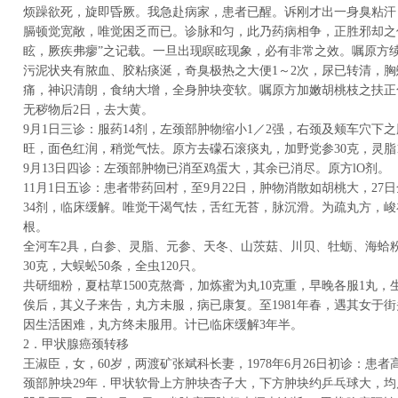
烦躁欲死，旋即昏厥。我急赴病家，患者已醒。诉刚才出一身臭粘汗
膈顿觉宽敞，唯觉困乏而已。诊脉和匀，此乃药病相争，正胜邪却之
眩，厥疾弗瘳”之记载。一旦出现瞑眩现象，必有非常之效。嘱原方续
污泥状夹有脓血、胶粘痰涎，奇臭极热之大便1～2次，尿已转清，
痛，神识清朗，食纳大增，全身肿块变软。嘱原方加嫩胡桃枝之扶正
无秽物后2日，去大黄。
9月1日三诊：服药14剂，左颈部肿物缩小1／2强，右颈及颊车穴下
旺，面色红润，稍觉气怯。原方去礞石滚痰丸，加野党参30克，灵脂15
9月13日四诊：左颈部肿物已消至鸡蛋大，其余已消尽。原方lO剂。
11月1日五诊：患者带药回村，至9月22日，肿物消散如胡桃大，27
34剂，临床缓解。唯觉干渴气怯，舌红无苔，脉沉滑。为疏丸方，
根。
全河车2具，白参、灵脂、元参、天冬、山茨菇、川贝、牡蛎、海蛤
30克，大蜈蚣50条，全虫120只。
共研细粉，夏枯草1500克熬膏，加炼蜜为丸10克重，早晚各服1丸，
俟后，其义子来告，丸方未服，病已康复。至1981年春，遇其女于
因生活困难，丸方终未服用。计已临床缓解3年半。
2．甲状腺癌颈转移
王淑臣，女，60岁，两渡矿张斌科长妻，1978年6月26日初诊：患者
颈部肿块29年．甲状软骨上方肿块杏子大，下方肿块约乒乓球大，