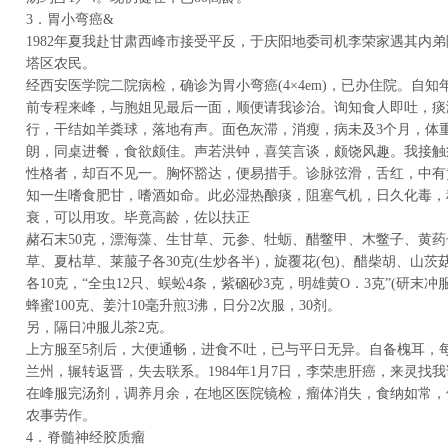
3．胃小弯癌&
1982年夏我赴甘肃西峰市接受平反，于庆阳地委司机李荣家遇其内弟
塔区农民。
经西安医学院二院病检，确诊为胃小弯癌(4×4em)，已办住院。自
前专程来峰，与胞姐见最后一面，顺便请我诊治。询知食人即吐，痰
行，干结如羊粪球，落地有声。面色灰滞，消瘦，病未及3个月，体重
朗，同桌进餐，食欲颇佳。声若洪钟，喜笑言谈，颇饶风趣。我接触
性格者，却百不见一。胸怀豁达，便易措手。诊脉弦滑，舌红，中有
知一生嗜食肥甘，嗜酒如命。此必湿热酿痰，阻塞气机，日久化毒，
衰，可以用攻。毕竟高龄，佐以扶正
赭石末50克，漂海藻、生甘草、元参、牡蛎、醋鳖甲、木鳖子、黄
草、夏枯草、莱菔子各30克(生炒各半)，旋覆花(包)、醋柴胡、山茨菇
各10克，“全虫12只、蜈蚣4条，紫硇砂3克，明雄黄O．3克”(研末冲
蜂蜜100克、姜汁10毫升煎3沸，日分2次服，30剂。
另，隔日冲服儿茶2克。
上方服至5剂后，大便通畅，进食不吐，已与平日无异。自备槐耳，
兰州，辗转返晋，失去联系。1984年1月7日，李荣患肝癌，来灵找
在峰服完汤剂，调养月余，在地区医院镜检，瘤体消失，食纳如常，
农事劳作。
4．脊髓神经胶质瘤