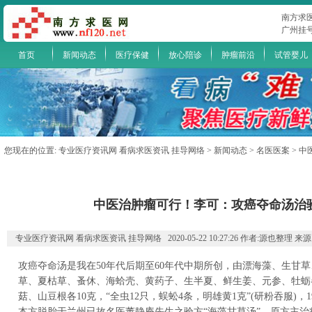
南方求
广州挂
首页
新闻动态
医疗保健
放心陪诊
肿瘤前沿
试管婴儿
您现在的位置:
专业医疗资讯网 看病求医资讯 挂导网络
>
新闻动态
>
名医医案
> 
中医治肿瘤可行！李可：攻癌夺命汤治
专业医疗资讯网 看病求医资讯 挂导网络 2020-05-22 10:27:26 作者:源也整理 来
攻癌夺命汤是我在50年代后期至60年代中期所创，由漂海藻、生甘
草、夏枯草、蚤休、海蛤壳、黄药子、生半夏、鲜生姜、元参、牡蛎各
菇、山豆根各10克，“全虫12只，蜈蚣4条，明雄黄1克”(研粉吞服)，
本方脱胎于兰州已故名医董静庵先生之验方“海藻甘草汤”，原方主治瘰