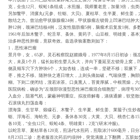
克，全虫12只、蜈蚣1条组成，水煎服。我师董老意，加量3倍，虫
另加鳖甲、消瘰丸(元参、牡蛎、大贝)、夏枯草、生半夏、鲜生姜，
散结之力。曾治愈甲状腺腺瘤24例，甲状腺瘤左锁骨上凹淋巴结肿大
肿12例，颈淋巴结核4例，泛发性脂肪瘤5例，脑瘤术后复发1例。
1961年后加木鳖子、蛇舌草、蚤休、黄药子、山豆根、明雄黄，基本
治多种恶性肿瘤，竟获奇效。兹选录验案数则如下：
1．恶性淋巴瘤
景月华，女，65岁。灵石检察院赵嫦娥母，1977年8月15日初诊：颈
大，未及1个月，猛长如初生婴儿头大，并向下蔓延至左锁骨上窝，
侧及颊车穴下方肿块6个，大如杏核，连成一串，坚硬不移；双腋下
枣，推之不移。随肿块之逐日增大，上则头痛如破，气喘痰壅，胸部
糊。下则二便闭结，溲若浓茶。口臭熏人，苔黄厚腻，中根黑燥，六
医院病检，确诊为“左颈部弥漫型恶性淋巴瘤混合细胞型”，病理号30
入血分，阻塞气机，蒙蔽神明重症。拟攻癌解毒，涤痰通腑，软坚散
石滚痰丸扫荡血毒：
漂海藻、生甘草、煅礞石、木鳖子、生半夏、鲜生姜、莱菔子(生炒各
蛎、浮海石、海蛤壳、元参、蚤休各30克，大黄、大贝、桃杏仁各1
各10克，“全虫12只、蜈蚣4条、明雄黄1．2克”(研末冲服)。
以蛇舌草、夏枯草各120克，煎汤代水煎药，煎取浓汁600毫升，日分
8月23日二诊：患者服首次药后约l刻钟，突觉满腹上下翻腾，五脏