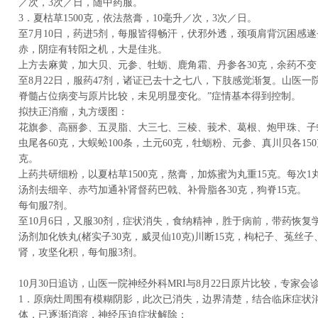
／次，3次／日，随中药服。
3．夏枯草1500克，依法熬膏，10毫升／次，3次／日。
至7月10日，药进5剂，每服皆得畅汗，伏邪外透，颈项肩背沉困感
赤，阴症有转阳之机，大是佳兆。
上方去麻黄，加大贝、元参、牡蛎、鹿角霜、丹参各30克，余药不变
至8月22日，服药47剂，诸证已去十之七八，下肢感觉渐复。山医一院神
脊髓占位病变与原片比较，未见明显变化。”症情基本得到控制。
拟扶正消瘤，丸方缓图：
花旗参、高丽参、五灵脂、大三七、三棱、莪术、葛根、炮甲珠、子
虫尾各60克，大蜈蚣100条，土元60克，牡蛎粉、元参、真川贝各15
克。
上药共研细粉，以夏枯草1500克，熬膏，加炼蜜为丸重15克。每次1
汤剂去细辛、赤芍加通补肾督药巴戟、补骨脂各30克，狗脊15克。
每旬服7剂。
至10月6日，又服30剂，症状消失，食纳精神，胜于病前，带药恢复
汤剂加化铁丸(楮实子30克，威灵仙10克)川断15克，枸杞子、菟丝子
肾，攻坚化积，每旬服3剂。
10月30日追访，山医一院神经外科MRI与8月22日原片比较，专家
1．原病灶周围有模糊阴影，此次已消失，边界清楚，结合临床症状
体，已逐渐消溶，神经压迫症状解除；