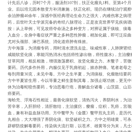
计先后八诊，历时7个月，服汤剂107剂，扶正化瘤丸1料。至第4个
业。后以培元固本散变方补消兼施，扶正化积。现仍在继续治疗观察
余治肿瘤40余年，深感中医经典理论生命力之强大，内难伤寒之病
药，后世叶天士学派完备的奇经八脉理论，正是攻克世界罕见疾病谱
按：从上举例，可见攻癌夺命汤之多种变方，对辨证属于痰核、痰毒
入血分，全身中毒症状严重之多种恶性肿瘤，稍加化裁，即可泛应曲
尤对头颈部、淋巴系统、消化道癌肿有殊效。
方中海藻，为消瘤专药，用时清水漂洗去盐。味咸性寒，人肺脾肾经
咸能软坚化痰，寒能泻热消水(包括癌性渗出物，癌性腹水)，主治瘿
甘草同用，相反相激，增强激荡磨积、攻坚化瘤之力。木鳖子，苦微
要药。历代多作外用，内服仅见于乳痈初起，掀赤肿痛。笔者老母之
每剂用量30克，未见中毒。方中之生半夏，为消痰核、化瘤散结要
方中半夏皆生用，今以等量之鲜生姜制其毒，加强止呕功效，更无中
休为治毒蛇咬伤要药，专治恶毒疔疮，善解血分诸毒，山茨菇、山豆
癌要药。
海蛤壳、浮海石性相近，最善化痰软坚，清热泻火，养阴利水，为治
苦辛寒，入肝胆经，清肝散结，主治瘰疠，瘿瘤，症积，乳癌，宫颈
血，兼有补益血脉功用。方中鳖甲为《金匮》鳖甲煎丸主药，是历代
丸相合，大大增强了养阴化痰、软坚破积之力。方中之明雄黄，可杀
辟秽防疫解毒要药，传染病大流行期，以苍术、雄黄等分为末，凡士