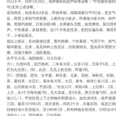
凹凸不平。同年3月28日，省肿瘤医院超声探查诊断：“甲状腺癌颈转移
号)支持上述诊断。`
追询病史，知患者从8岁起，即抽旱烟，现吸烟量日平均2盒，患支气管
促，两臂上举则气闭晕厥。上厕所走10多步，即暴喘10多分钟。痰
胸、胃烧灼难耐。日食冰棍1桶，水果罐头无数，始觉爽快。脉沉滑
声。个性暴躁，多疑善怒。近2个月有血性涕，剧烈右偏头痛。胸背
子，小者如蚕豆。
据以上脉证，良由吸烟过度，熏灼肺腑，个性暴躁，气滞于中。痰气
喉间要道。近来，虽见种种上热见证，但双膝独冷。盖由高年肾阴大
燔。且喘汗频作，须防暴脱。
先予引火汤，滋阴敛阳，引火归原：
方1：九地90克，盐巴戟肉、二冬各30克，云苓15克，五味子6克，
烂为丸先吞)，3剂，此后，凡见上热无制，即服3剂。
方2：漂海藻、昆布、生半夏、鲜生姜、元参、花粉、海蛤壳、牡蛎
草、夏枯草、生苡仁、蚤休各30克，大贝、麦冬、桃杏仁各15克，白
菇、山豆根各10克，竹沥2匙，“全虫12只，蜈蚣4条，上沉香1．5克，
上方，头3个月每旬服7剂，无大加减，至9月底，两方共服70剂，
缩小2／3，甲状软骨上下之肿物亦明显缩小。血性涕消失，痰声漉
三四。服至1979年6月，因天渐热，停药3个月，共服百剂。喘息已
转移灶缩小至杏核大。至1980年3月，所有肿物全部消失。计经治18
汤约占1／4。现仍健在，已80高龄。