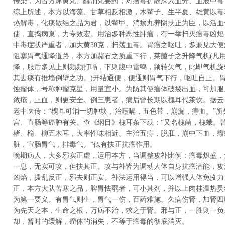
传染，为古方犀黄丸、醒消丸要药，对癌毒扩散深入血分、血液中毒
综上所述，本方以海藻、甘草相反相激，木鳖子、生半夏、雄黄以毒
热解毒，化痰散结之品为君，以鳖甲、消瘰丸养阴扶正为臣，以活血
使，直捣病巢，力专效宏。用治多种恶性肿瘤，有一举扫灭癌毒凶焰
中毒症状严重者，加大黄30克，扫荡血毒。胃癌之呕吐，多兼见大
阻塞胃气通降道路，本方加赭石之质重下行，莱菔子之升降气机(凡
降，服后多见上则频频打嗝，下则腹中雷鸣，频转矢气，此即气机旋
其去痰有推墙倒壁之功。)开结通便，便通则胃气下行，呕吐自止。
蚀瘤体，号称肿瘤克星，用量宜小。为防其使瘤体破裂出血，可加服儿
敛疮，止血，则更安全。例三患者，病后曾长期以槐耳代茶饮。据云
老中医传：“槐耳可消一切肿块，治噎嗝，五色带，崩漏，痔血。”所
宫、直肠等癌肿有关。查《纲目》槐耳条下载：“又名槐菌，槐蛾。
楮、榆、柳五木耳，大率性味相近。主治五痔，脱肛，崩中下血，瘕
脏，宣肠胃气，排毒气。”似有扶正抗癌作用。
晚期病人，大多邪实正虚，运用本方，当调整攻补比例：癌毒炽盛，
一息，无实可攻，但扶其正。攻与补皆为调动人体自身抗癌潜能，攻
凶焰，拨乱反正，邪去则正安。补法运用得当，可以增强人体免疫力
正，本方大队苦寒之品，脾胃怯弱者，可小其剂，并以上肉桂温热灵
为第一要义。有胃气则生，胃气一伤，百药难施。久病伤肾，加肾四
为先天之本，生命之根，万病不治，求之于肾。邪与正，一胜则一负
却，暂时的缓解，瘤体的消失，不等于癌毒的彻底消灭。