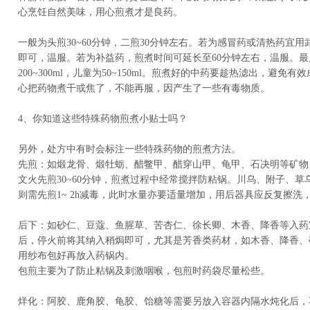
心烹饪自然美味，用心煎煮才是良药。
一般为头煎30~60分钟，二煎30分钟左右。若为感冒药或清热药宜用武
即可，温服。若为补益药，煎煮时间可延长至60分钟左右，温服。
200~300ml，儿童为50~150ml。煎煮好的中药要趁热滤出，避免
心把药物煮干或焦了，不能再服，因产生了一些有毒物质。
4、你知道这些特殊药物煎煮小贴士吗？
另外，处方中有时会标注一些特殊药物的煎煮方法。
先煎：如煅龙骨、煅牡蛎、醋鳖甲、醋穿山甲、龟甲、石决明等矿物
文火先煎30~60分钟，煎煮过程中经常搅拌防粘锅。川乌、附子、
则需先煎1~ 2h减毒，此时水量亦要适量增加，用后器具应反复擦洗
后下：如砂仁、豆蔻、鱼腥草、苦杏仁、徐长卿、木香、降香等入药
后，停火前将其纳入稍焗即可，尤其是芳香类药材，如木香、降香、
用纱布包好再放入药锅内。
包煎主要为了防止粘锅及刺激咽喉，包煎时药袋尽量松些。
烊化：阿胶、鹿角胶、龟胶、饴糖等需要另放入容器内隔水炖化后，