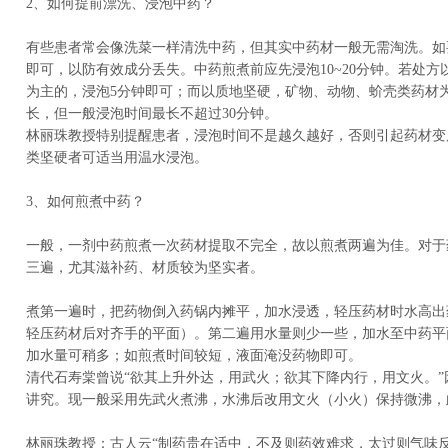
2、如何提前漂洗、浸泡中药？
有些患者常会像洗菜一样清洗中药，但其实中药材一般无需淘洗。如
即可，以防有效成分丢失。中药煎煮前应先浸泡10~20分钟。若处
为主的，浸泡5分钟即可；而以质地坚硬，矿物、动物、蚧壳类药材
长，但一般浸泡时间最长不超过30分钟。
林丽珠教授特别提醒患者，浸泡时间不是越久越好，否则引起药材变
类坚硬者可适当用温水浸泡。
3、如何煎煮中药？
一般，一剂中药煎煮一次药材提取不完全，故以煎煮两遍为佳。对于
三遍，尤其滋补药、材质较为坚实者。
煮第一遍时，把药物倒入药锅内摊平，加水浸透，轻压药材时水高出药
轻压药材后对齐手的平面）。第二遍用水量则少一些，加水至中药平
加水量可稍多；如煎煮时间较短，液面淹没药物即可。
清代石寿棠曾说“欲其上升外达，用武火；欲其下降内行，用文火。”
讲究。现一般采用先武火煮沸，水沸后改用文火（小火）保持微沸，
林丽珠教授：古人云“制药贵在适中，不及则药效难求，太过则气味反