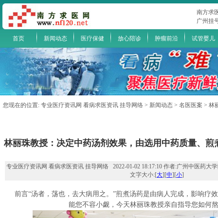
南方求
广州挂
首页
新闻动态
医疗保健
放心陪诊
肿瘤前沿
试管婴儿
您现在的位置:
专业医疗资讯网 看病求医资讯 挂导网络
>
新闻动态
>
名医医案
> 
林丽珠教授：决定中药汤剂效果，由选用中药质量、煎
专业医疗资讯网 看病求医资讯 挂导网络 2022-01-02 18:17:10 作者:广州中医
文字大小:[
大
][
中
][
小
]
前言“汤者，荡也，去大病用之。”煎煮汤药是由病人完成，影响疗
能您不容小觑，今天林丽珠教授亲自指导您如何