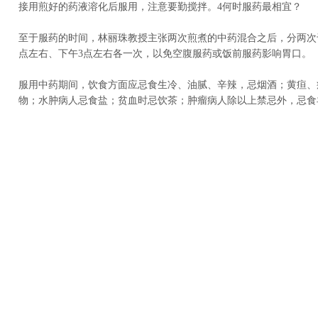
接用煎好的药液溶化后服用，注意要勤搅拌。4何时服药最相宜？
至于服药的时间，林丽珠教授主张两次煎煮的中药混合之后，分两次
点左右、下午3点左右各一次，以免空腹服药或饭前服药影响胃口。
服用中药期间，饮食方面应忌食生冷、油腻、辛辣，忌烟酒；黄疸、
物；水肿病人忌食盐；贫血时忌饮茶；肿瘤病人除以上禁忌外，忌食