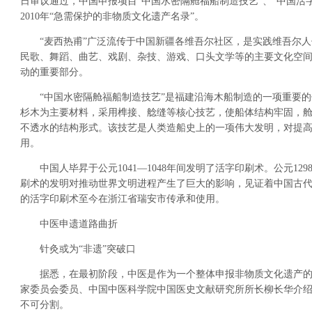
日审议通过，中国申报项目“中国水密隔舱福船制造技艺”、“中国活字
2010年“急需保护的非物质文化遗产名录”。
“麦西热甫”广泛流传于中国新疆各维吾尔社区，是实践维吾尔人
民歌、舞蹈、曲艺、戏剧、杂技、游戏、口头文学等的主要文化空
动的重要部分。
“中国水密隔舱福船制造技艺”是福建沿海木船制造的一项重要的
杉木为主要材料，采用榫接、艌缝等核心技艺，使船体结构牢固，
不透水的结构形式。该技艺是人类造船史上的一项伟大发明，对提
用。
中国人毕昇于公元1041—1048年间发明了活字印刷术。公元12
刷术的发明对推动世界文明进程产生了巨大的影响，见证着中国古
的活字印刷术至今在浙江省瑞安市传承和使用。
中医申遗道路曲折
针灸或为“非遗”突破口
据悉，在最初阶段，中医是作为一个整体申报非物质文化遗产的
家委员会委员、中国中医科学院中国医史文献研究所所长柳长华介
不可分割。