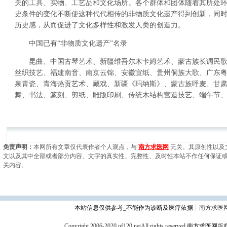
关的工具、实物、工艺品和文化场所。各个群体和团体随着其所处
史条件的变化不断使这种代代相传的非物质文化遗产得到创新，同
历史感，从而促进了文化多样性和激发人类的创造力。
中国已有“非物质文化遗产”名录
昆曲、中国古琴艺术、新疆维吾尔木卡姆艺术、蒙古族长调民歌(
丝织技艺、福建南音、南京云锦、安徽宣纸、贵州侗族大歌、广东
泉青瓷、青海热贡艺术、藏戏、新疆《玛纳斯》、蒙古族呼麦、甘
舞、书法、篆刻、剪纸、雕版印刷、传统木结构营造技艺、端午节
免责声明：
本网所有文章仅代表作者个人观点，与
南方求医网
无关。其原创性以及
文以及其中全部或者部分内容、文字的真实性、完整性、及时性本站不作任何保证
关内容。
本站信息仅供参考_不能作为诊断及医疗依据
┊南方求医
Copyright 2006-2020 nf120.netAll rights reserved
南方求医网
版