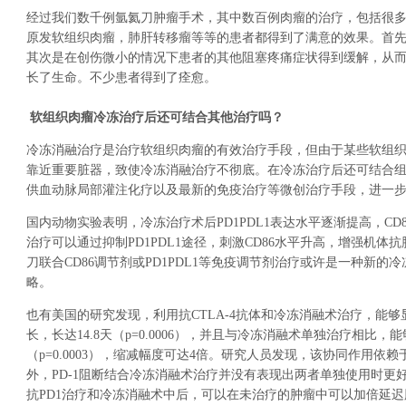
经过我们数千例氩氦刀肿瘤手术，其中数百例肉瘤的治疗，包括很
原发软组织肉瘤，肺肝转移瘤等等的患者都得到了满意的效果。首
其次是在创伤微小的情况下患者的其他阻塞疼痛症状得到缓解，从
长了生命。不少患者得到了痊愈。
软组织肉瘤冷冻治疗后还可结合其他治疗吗？
冷冻消融治疗是治疗软组织肉瘤的有效治疗手段，但由于某些软组
靠近重要脏器，致使冷冻消融治疗不彻底。在冷冻治疗后还可结合
供血动脉局部灌注化疗以及最新的免疫治疗等微创治疗手段，进一
国内动物实验表明，冷冻治疗术后PD1PDL1表达水平逐渐提高，CD
治疗可以通过抑制PD1PDL1途径，刺激CD86水平升高，增强机体
刀联合CD86调节剂或PD1PDL1等免疫调节剂治疗或许是一种新的
略。
也有美国的研究发现，利用抗CTLA-4抗体和冷冻消融术治疗，能
长，长达14.8天（p=0.0006），并且与冷冻消融术单独治疗相比
（p=0.0003），缩减幅度可达4倍。研究人员发现，该协同作用依赖于
外，PD-1阻断结合冷冻消融术治疗并没有表现出两者单独使用时更
抗PD1治疗和冷冻消融术中后，可以在未治疗的肿瘤中可以加倍延迟肿瘤