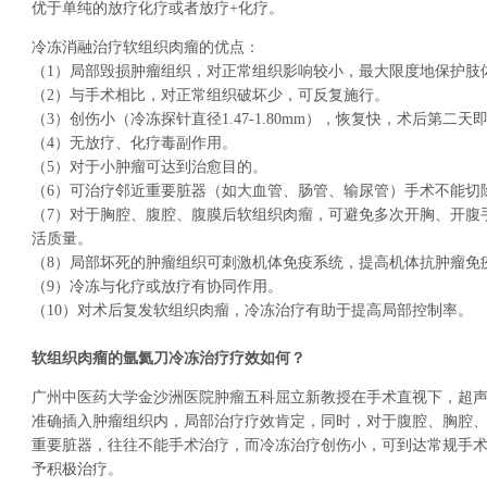
优于单纯的放疗化疗或者放疗+化疗。
冷冻消融治疗软组织肉瘤的优点：
（1）局部毁损肿瘤组织，对正常组织影响较小，最大限度地保护肢
（2）与手术相比，对正常组织破坏少，可反复施行。
（3）创伤小（冷冻探针直径1.47-1.80mm），恢复快，术后第二
（4）无放疗、化疗毒副作用。
（5）对于小肿瘤可达到治愈目的。
（6）可治疗邻近重要脏器（如大血管、肠管、输尿管）手术不能切
（7）对于胸腔、腹腔、腹膜后软组织肉瘤，可避免多次开胸、开腹
活质量。
（8）局部坏死的肿瘤组织可刺激机体免疫系统，提高机体抗肿瘤免
（9）冷冻与化疗或放疗有协同作用。
（10）对术后复发软组织肉瘤，冷冻治疗有助于提高局部控制率。
软组织肉瘤的氩氦刀冷冻治疗疗效如何？
广州中医药大学金沙洲医院肿瘤五科屈立新教授在手术直视下，超声
准确插入肿瘤组织内，局部治疗疗效肯定，同时，对于腹腔、胸腔
重要脏器，往往不能手术治疗，而冷冻治疗创伤小，可到达常规手
予积极治疗。