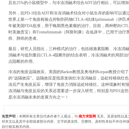
且在25%的小鼠模型中，与冷冻消融术结合ADT治疗相比，可以增
另外，抗PD-1结合ADT和冷冻消融术结合对小鼠生存的影响可以通
世界上第一个免疫检验点抑制剂药物CTLA-4抗体Ipilimumab（伊匹
年被美国FDA批准，用于晚期黑色素瘤的治疗。目前，两种靶向CTLA-4的
时美施贵宝）和Tremelimumab（阿斯利康）在临床中，已用于治
癌、肺癌的患者。
最后，研究人员指出，三种模式的治疗，包括雄激素阻断、冷冻消融术
消融术与低剂量抗CTLA-4阻断剂的结合表明，冷冻消融术的局部
点阻断的作用。
冷冻的免疫远隔效应。美国的Barken教授及奥地利Korpan教授介
的“远隔效应”。远隔效应是指原发病灶冷冻消融后，远处转移病灶
冻后产生免疫反应，增强了免疫力消除远处转移灶。这种现象时有
冻消融与免疫反应的关系还需要进一步深入研究，特别是与PD1这
是冷冻消融未来的发展方向之一！
免责声明：
本网所有文章仅代表作者个人观点，与
南方求医网
无关。其原创性以及
对本文以及其中全部或者部分内容、文字的真实性、完整性、及时性本站不作任何
自行核实相关内容。