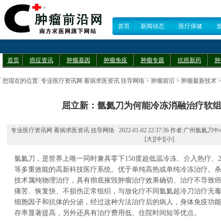
首页
新闻动态
医疗保健
首页
癌症资讯
肿瘤基因
肿瘤免疫
肿瘤专题
抗癌新药
肿
您现在的位置:
专业医疗资讯网 看病求医资讯 挂导网络
>
肿瘤前沿
>
肿瘤最新技术
屈立新：氩氦刀为何能冷冻消融治疗软
专业医疗资讯网 看病求医资讯 挂导网络 2022-01-02 22:37:36 作者:广州氩氦
[
大
][
中
][
小
]
氩氦刀，是世界上唯一同时兼具零下150度超低温冷冻、介入热疗、2
等多重效能的高新科技医疗系统。优于单纯高热或单纯冷冻治疗。杀
技术属纯物理治疗，具有彻底摧毁肿瘤治疗效果确切、治疗不导致
痛苦、恢复快、不损伤正常组织，与放化疗不同氩氦超冷刀治疗无
细胞因子和抗体的分泌，经过这种方法治疗后的病人，身体免疫功
存率显著提高，另外还具有治疗费用低、住院时间短等优点。