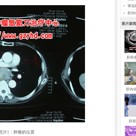
谁说
肝内
图片新
肝癌
肝内
肝癌
照片1：肿瘤的位置