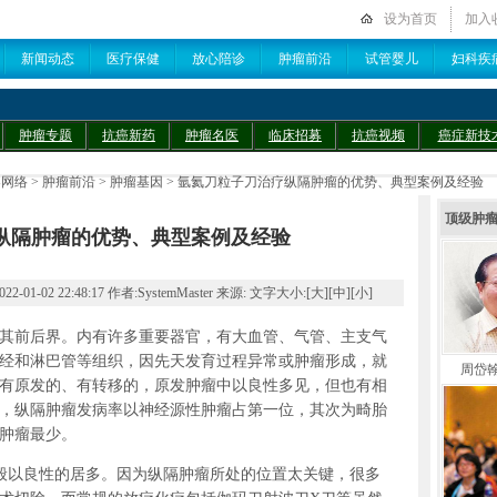
设为首页
加入
新闻动态
医疗保健
放心陪诊
肿瘤前沿
试管婴儿
妇科疾
肿瘤专题
抗癌新药
肿瘤名医
临床招募
抗癌视频
癌症新技
导网络
>
肿瘤前沿
>
肿瘤基因
> 氩氦刀粒子刀治疗纵隔肿瘤的优势、典型案例及经验
顶级肿
纵隔肿瘤的优势、典型案例及经验
2 22:48:17 作者:SystemMaster 来源: 文字大小:[
大
][
中
][
小
]
其前后界。内有许多重要器官，有大血管、气管、主支气
经和淋巴管等组织，因先天发育过程异常或肿瘤形成，就
周岱
有原发的、有转移的，原发肿瘤中以良性多见，但也有相
，纵隔肿瘤发病率以神经源性肿瘤占第一位，其次为畸胎
肿瘤最少。
般以良性的居多。因为纵隔肿瘤所处的位置太关键，很多