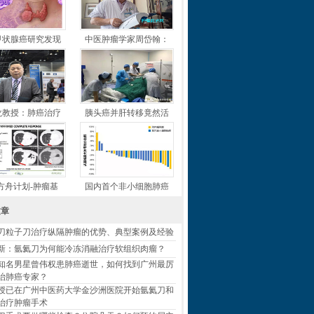
甲状腺癌研究发现
中医肿瘤学家周岱翰：
龙教授：肺癌治疗
胰头癌并肝转移竟然活
方舟计划-肿瘤基
国内首个非小细胞肺癌
文章
刀粒子刀治疗纵隔肿瘤的优势、典型案例及经验
新：氩氦刀为何能冷冻消融治疗软组织肉瘤？
知名男星曾伟权患肺癌逝世，如何找到广州最厉
治肺癌专家？
授已在广州中医药大学金沙洲医院开始氩氦刀和
治疗肿瘤手术