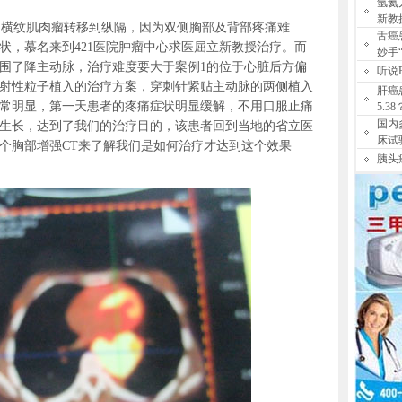
氩氦
新教
横纹肌肉瘤转移到纵隔，因为双侧胸部及背部疼痛难
舌癌
状，慕名来到421医院肿瘤中心求医屈立新教授治疗。而
妙手
围了降主动脉，治疗难度要大于案例1的位于心脏后方偏
听说
放射性粒子植入的治疗方案，穿刺针紧贴主动脉的两侧植入
肝癌
常明显，第一天患者的疼痛症状明显缓解，不用口服止痛
5.38
国内
生长，达到了我们的治疗目的，该患者回到当地的省立医
床试
个胸部增强CT来了解我们是如何治疗才达到这个效果
胰头