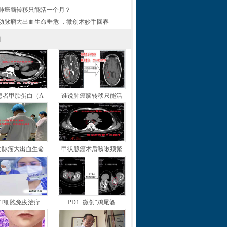
肺癌脑转移只能活一个月？
动脉瘤大出血生命垂危 ，微创术妙手回春
闻
患者甲胎蛋白（A
谁说肺癌脑转移只能活
动脉瘤大出血生命
甲状腺癌术后咳嗽频繁
T细胞免疫治疗
PD1+微创“鸡尾酒