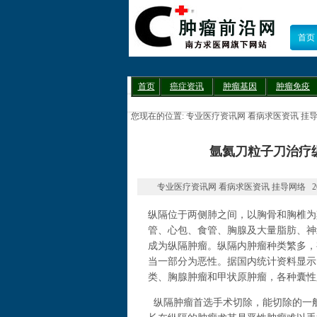
首页
首页
癌症资讯
肿瘤基因
肿瘤免疫
您现在的位置:
专业医疗资讯网 看病求医资讯 挂
氩氦刀粒子刀治疗
专业医疗资讯网 看病求医资讯 挂导网络 2022-01-0
纵隔位于两侧肺之间，以胸骨和胸椎为
管、心包、食管、胸腺及大量脂肪、神
成为纵隔肿瘤。纵隔内肿瘤种类繁多，
当一部分为恶性。据国内统计资料显示
类、胸腺肿瘤和甲状原肿瘤，各种囊性
纵隔肿瘤首选手术切除，能切除的一