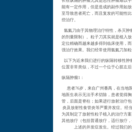
长在纵隔的肿瘤尤其是恶性肿瘤难以手
能有一定作用，但是造成的副作用如放
至导致患者死亡，而且复发的可能性比
些治疗。
氩氦刀由于其物理治疗特性，杀灭肿
的剂量限制）。粒子刀其实就是植入放
定位精确而越来越多得到临床使用，而
强治疗效果。我们经常使用氩氦刀加粒
以下为近来我们进行的纵隔转移性肿瘤
位置非常类似，不过一个位于心脏左后
纵隔肿瘤1：
患者76岁，来自广州番禺，在当地医
地医生表示无法手术切除，患者觉得胸
管，后面是脊柱；如果进行放射治疗包
炎及放射性食管炎等严重并发症。经当
为其制定了放射性粒子植入的治疗方案
其他放疗（包括普通放疗，适行放疗，
上述的并发症发生。经过我们的