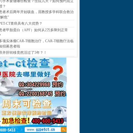
刀手术要做哪些检查？住院几天？如何预约屈立
授？
患者术后两年开始咳血，屈教授多学科联合救治
“解危”
PET-CT查癌具有八大优势？
患者甲胎蛋白（APF）如何从2万多降到正常
？
多项实体瘤CAR-T细胞治疗，CAR-T细胞疗法临
验招募患者啦
癌并肝转移竟然活过了5年？！