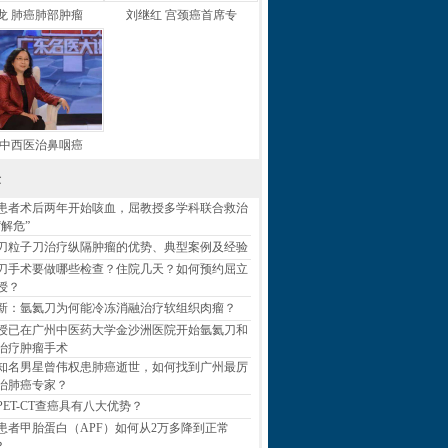
龙 肺癌肺部肿瘤
刘继红 宫颈癌首席专
 中西医治鼻咽癌
章
患者术后两年开始咳血，屈教授多学科联合救治
“解危”
刀粒子刀治疗纵隔肿瘤的优势、典型案例及经验
刀手术要做哪些检查？住院几天？如何预约屈立
授？
新：氩氦刀为何能冷冻消融治疗软组织肉瘤？
授已在广州中医药大学金沙洲医院开始氩氦刀和
治疗肿瘤手术
知名男星曾伟权患肺癌逝世，如何找到广州最厉
治肺癌专家？
PET-CT查癌具有八大优势？
患者甲胎蛋白（APF）如何从2万多降到正常
？