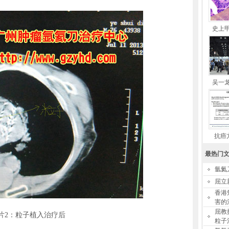
史上
吴一
抗癌
最热门
氩氦
屈立
香港
害的
屈教
片2：粒子植入治疗后
粒子