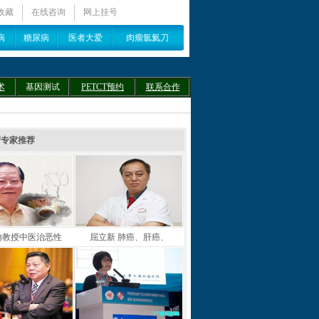
收藏
在线咨询
网上挂号
病
糖尿病
医者大爱
肉瘤氩氦刀
术
基因测试
PETCT预约
联系合作
瘤专家推荐
翰教授中医治恶性
屈立新 肺癌、肝癌、