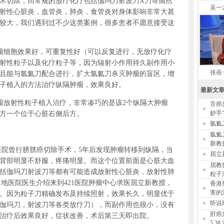
术切除，而常规的放疗化疗包括伽玛刀射波刀X刀等虽然
吴一
射性心脏炎，血管炎，肺炎，食管炎对身体影响非常大甚
较大，我们遇到过不少这类案例，很多患者不愿意接受这
瘤细胞效果好，可重复性好（可以反复进行，无放疗化疗
射性粒子以及化疗粒子等，因为辐射小作用持久副作用小
张蓓
且能与氩氦刀配合进行，扩大氩氦刀杀灭肿瘤的盲区，增
子植入的方法治疗纵隔肿瘤，效果良好。
最新文
放射性粒子植入治疗，非常凑巧的是该2个纵隔大肿瘤
舌癌
妙手
方一个位于心脏右侧后方。
氩氦
氩氦
新教
院曾行膀胱癌切除手术，5年后发现肿瘤转移到纵隔，当
屈立
背部明显不舒服，疼痛明显。而这个位置前面是心脏大血
屈教
括伽玛刀射波刀等都有可能造成放射性心脏炎，放射性肺
粒子
地医院医生介绍来到421医院肿瘤中心求医屈立新教授，
香港
害的
。因为粒子刀精确发布及持续照射，效果长久，明显优于
听说
伽玛刀，射波刀等各类放疗刀），而副作用也很小，没有
肝癌
治疗后效果良好，症状改善，术后第三天即出院。
5.38