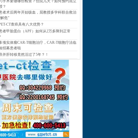
刀手术要做哪些检查？住院几天？如何预约屈立
授？
患者术后两年开始咳血，屈教授多学科联合救治
“解危”
PET-CT查癌具有八大优势？
患者甲胎蛋白（APF）如何从2万多降到正常
？
多项实体瘤CAR-T细胞治疗，CAR-T细胞疗法临
验招募患者啦
癌并肝转移竟然活过了5年？！