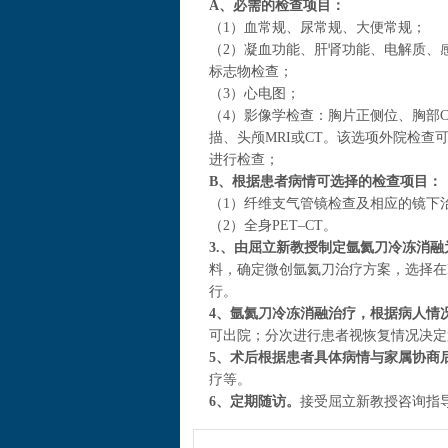
A、必需的检查项目：
（1）血常规、尿常规、大便常规；
（2）凝血功能、肝肾功能、电解质、
标志物检查；
（3）心电图；
（4）影像学检查：胸片正侧位、胸部C
描、头颅MRI或CT。该选项外院检
进行检查；
B、根据患者病情可选择的检查项目：
（1）纤维支气管镜检查及相应的镜下
（2）全身PET–CT。
3.、由屈立新教授制定氩氦刀冷冻消
料，确定微创氩氦刀治疗方案，选择在
行。
4、氩氦刀冷冻消融治疗，根据病人情
可出院；分次进行患者视恢复情况决定
5、术后根据患者具体病情与家属协商
疗等。
6、定期随访。
接受屈立新教授咨询指导。