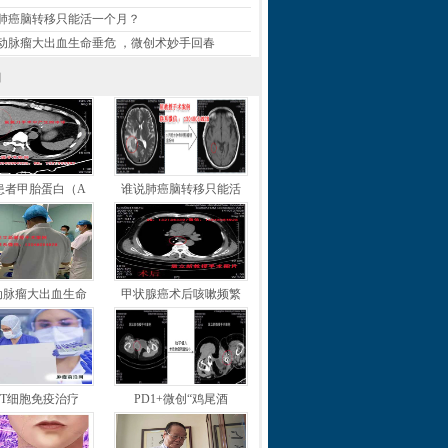
肺癌脑转移只能活一个月？
动脉瘤大出血生命垂危 ，微创术妙手回春
闻
患者甲胎蛋白（A
谁说肺癌脑转移只能活
动脉瘤大出血生命
甲状腺癌术后咳嗽频繁
T细胞免疫治疗
PD1+微创“鸡尾酒