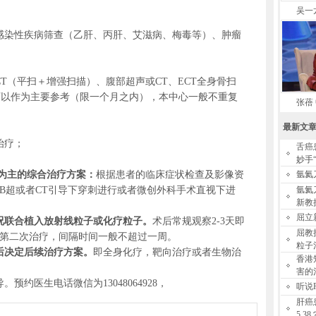
吴一
感染性疾病筛查（乙肝、丙肝、艾滋病、梅毒等）、肿瘤
T（平扫＋增强扫描）、腹部超声或CT、ECT全身骨扫
查可以作为主要参考（限一个月之内），本中心一般不重复
张蓓
最新文
治疗；
舌癌
妙手
融为主的综合治疗方案：
根据患者的临床症状检查及影像资
氩氦
B超或者CT引导下穿刺进行或者微创外科手术直视下进
氩氦
新教
屈立
况联合植入放射线粒子或化疗粒子。
术后常规观察2-3天即
屈教
第二次治疗，间隔时间一般不超过一周。
粒子
后决定后续治疗方案。
即全身化疗，靶向治疗或者生物治
香港
害的
预约医生电话微信为13048064928，
听说
肝癌
5.38