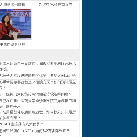
龙 肺癌肺部肿瘤
刘继红 宫颈癌首席专
 中西医治鼻咽癌
章
患者术后两年开始咳血，屈教授多学科联合救治
“解危”
刀粒子刀治疗纵隔肿瘤的优势、典型案例及经验
刀手术要做哪些检查？住院几天？如何预约屈立
授？
新：氩氦刀为何能冷冻消融治疗软组织肉瘤？
授已在广州中医药大学金沙洲医院开始氩氦刀和
治疗肿瘤手术
知名男星曾伟权患肺癌逝世，如何找到广州最厉
治肺癌专家？
PET-CT查癌具有八大优势？
患者甲胎蛋白（APF）如何从2万多降到正常
？