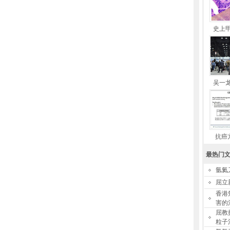
史上
吴一
抗癌
最热门
氩氦
屈立
香港
害的
屈教
粒子