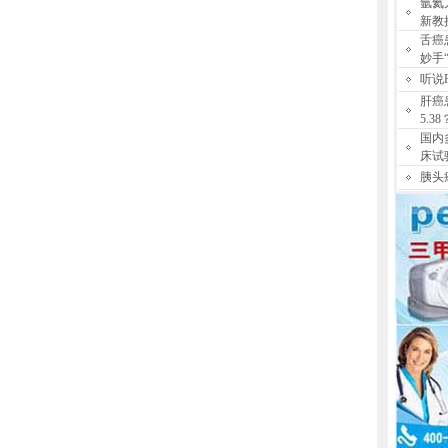
氩氦
新教
舌癌
妙手
听说
肝癌
5.38
国内
床试
胰头