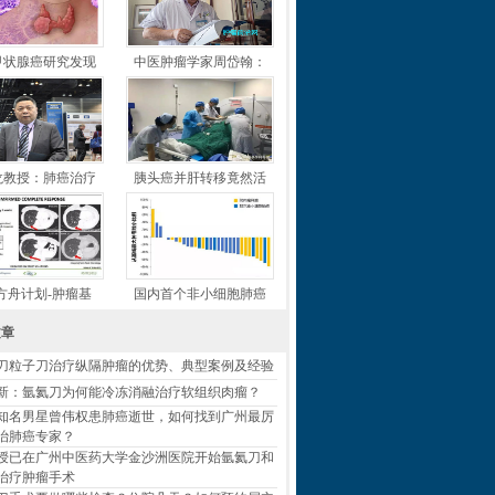
甲状腺癌研究发现
中医肿瘤学家周岱翰：
龙教授：肺癌治疗
胰头癌并肝转移竟然活
方舟计划-肿瘤基
国内首个非小细胞肺癌
文章
刀粒子刀治疗纵隔肿瘤的优势、典型案例及经验
新：氩氦刀为何能冷冻消融治疗软组织肉瘤？
知名男星曾伟权患肺癌逝世，如何找到广州最厉
治肺癌专家？
授已在广州中医药大学金沙洲医院开始氩氦刀和
治疗肿瘤手术