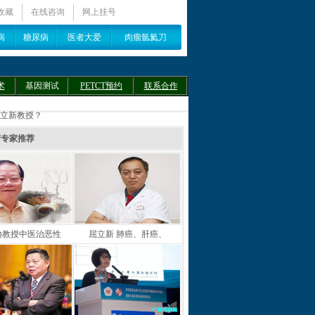
收藏
在线咨询
网上挂号
病
糖尿病
医者大爱
肉瘤氩氦刀
术
基因测试
PETCT预约
联系合作
屈立新教授？
瘤专家推荐
翰教授中医治恶性
屈立新 肺癌、肝癌、