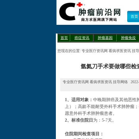
首页
首页
癌症资讯
肿瘤基因
肿瘤免疫
您现在的位置:
专业医疗资讯网 看病求医资讯 挂
氩氦刀手术要做哪些检
专业医疗资讯网 看病求医资讯 挂导网络 2022-01
1、适用对象：
中晚期肺癌及其他恶性
上）；高龄不能耐受外科手术肺肿瘤；
愿意外科手术肺肿瘤患者。
2、标准住院日
为：5-7天。
住院期间检查项目：