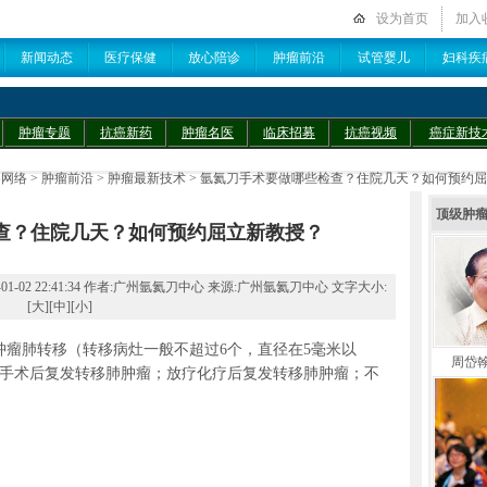
设为首页
加入
新闻动态
医疗保健
放心陪诊
肿瘤前沿
试管婴儿
妇科疾
肿瘤专题
抗癌新药
肿瘤名医
临床招募
抗癌视频
癌症新技
导网络
>
肿瘤前沿
>
肿瘤最新技术
> 氩氦刀手术要做哪些检查？住院几天？如何预约
顶级肿
查？住院几天？如何预约屈立新教授？
-02 22:41:34 作者:广州氩氦刀中心 来源:广州氩氦刀中心 文字大小:
[
大
][
中
][
小
]
肿瘤肺转移（转移病灶一般不超过6个，直径在5毫米以
周岱
手术后复发转移肺肿瘤；放疗化疗后复发转移肺肿瘤；不